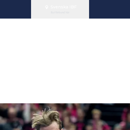
Svenska IBF
Byt förbund här
n på Innebandy
t