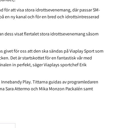
d för att visa stora idrottsevenemang, där passar SM-
på en ny kanal och för en bred och idrottsintresserad
n dess visat flertalet stora idrottsevenemang såsom
.
ns givet för oss att den ska sändas på Viaplay Sport som
cken. Det är startskottet för en fantastisk vår med
nalen in perfekt, säger Viaplays sportchef Erik
 Innebandy Play. Tittarna guidas av programledaren
na Sara Attermo och Mika Monzon Packalén samt