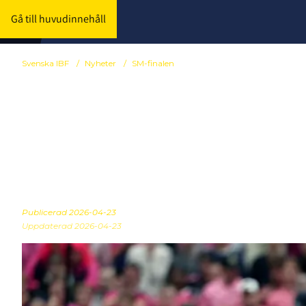
Gå till huvudinnehåll
Svenska IBF
/
Nyheter
/
SM-finalen
Se SM-finale
Viaplay Spor
Publicerad
2026-04-23
Uppdaterad 2026-04-23