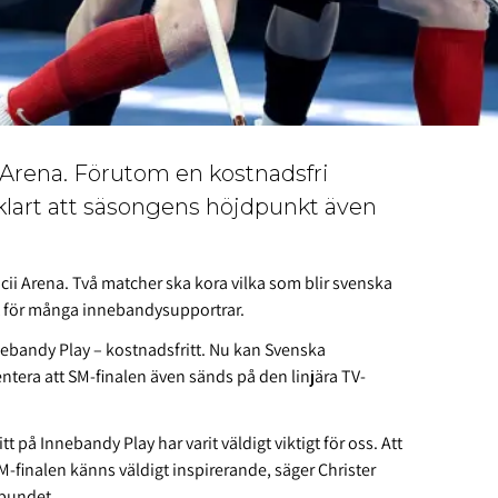
i Arena. Förutom en kostnadsfri
klart att säsongens höjdpunkt även
cii Arena. Två matcher ska kora vilka som blir svenska
 för många innebandysupportrar.
nnebandy Play – kostnadsfritt. Nu kan Svenska
era att SM-finalen även sänds på den linjära TV-
t på Innebandy Play har varit väldigt viktigt för oss. Att
M-finalen känns väldigt inspirerande, säger Christer
bundet,.