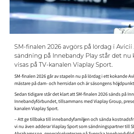
SM-finalen 2026 avgörs på lördag i Avici
sändning på Innebandy Play står det nu 
visas på TV-kanalen Viaplay Sport.
SM-finalen 2026 går av stapeln nu på lördag i ett kokande Avi
mästare på dam- och herrsidan och är säsongens höjdpunkt
Sedan tidigare står det klart att SM-finalen 2026 sänds på I
Innebandyförbundet, tillsammans med Viaplay Group, present
kanalen Viaplay Sport.
– Att ge tillbaka till innebandyfamiljen och sända kostnadsfrit
vi nu även adderar Viaplay Sport som sändningspartner till S
Abrahamsson, generalsekreterare på Svenska Innebandyför