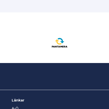
Länkar
A-Ö