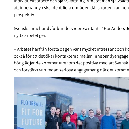
individuellt arbete och självskattning. Arbetet med självskatt
att innebandyn ska identifiera områden där sporten kan behöv
perspektiv.
Svenska Innebandyförbundets representant i 4F är Anders Jon
nytta arbetet ger.
– Arbetet har från första dagen varit mycket intressant och k
också för att det ökar kontakterna mellan innebandyengage
hör glädjande kommentarer om det positiva med att Svensk In
och förstärkt vårt redan seriösa engagemang när det kommer 