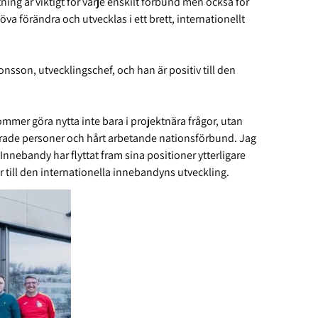
ning är viktigt för varje enskilt förbund men också för
a förändra och utvecklas i ett brett, internationellt
sson, utvecklingschef, och han är positiv till den
ommer göra nytta inte bara i projektnära frågor, utan
rade personer och hårt arbetande nationsförbund. Jag
nebandy har flyttat fram sina positioner ytterligare
till den internationella innebandyns utveckling.