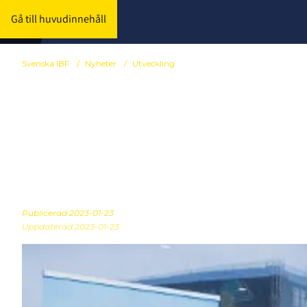
Gå till huvudinnehåll
Svenska IBF
/
Nyheter
/
Utveckling
Projektet "Fl
mot nästa fa
Publicerad
2023-01-23
Uppdaterad 2023-01-23