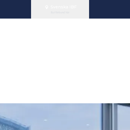
Svenska IBF
Byt förbund här
oorball Fit For
s