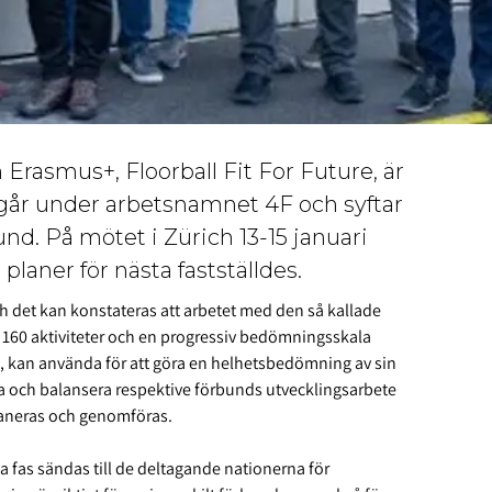
rasmus+, Floorball Fit For Future, är
et går under arbetsnamnet 4F och syftar
und. På mötet i Zürich 13-15 januari
planer för nästa fastställdes.
h det kan konstateras att arbetet med den så kallade
 160 aktiviteter och en progressiv bedömningsskala
us, kan använda för att göra en helhetsbedömning av sin
tera och balansera respektive förbunds utvecklingsarbete
planeras och genomföras.
 fas sändas till de deltagande nationerna för