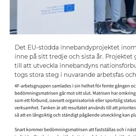
Det EU-stödda innebandyprojektet inom E
inne på sitt tredje och sista år. Projekt
till att utveckla innebandyns nationsförb
togs stora steg i nuvarande arbetsfas och 
4F-arbetsgruppen samlades i sin helhet för femte gången oc
bedömningsmatrisen går mot sitt slut. Matrisen har omkring
som ett förbund, oavsett organisatorisk eller sportslig stat
verksamhet. Tanken är att resultatet används till att priori
så att en långsiktig och ständigt pågående utveckling kan 
Snart kommer bedömningsmatrisen att fastställas och i nästa