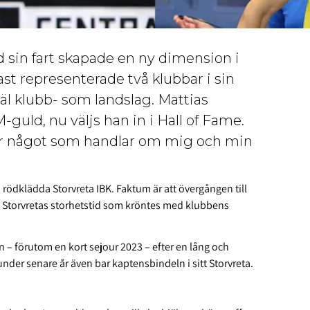
sin fart skapade en ny dimension i
st representerade två klubbar i sin
åväl klubb- som landslag. Mattias
uld, nu väljs han in i Hall of Fame.
 var något som handlar om mig och min
dklädda Storvreta IBK. Faktum är att övergången till
på Storvretas storhetstid som kröntes med klubbens
 – förutom en kort sejour 2023 – efter en lång och
under senare år även bar kaptensbindeln i sitt Storvreta.