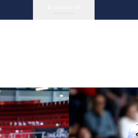
Svenska IBF
Byt förbund här
lsson invald i