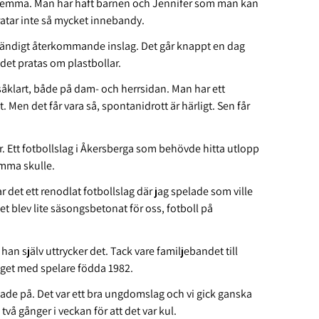
 hemma. Man har haft barnen och Jennifer som man kan
ratar inte så mycket innebandy.
ändigt återkommande inslag. Det går knappt en dag
t det pratas om plastbollar.
 såklart, både på dam- och herrsidan. Man har ett
en det får vara så, spontanidrott är härligt. Sen får
r. Ett fotbollslag i Åkersberga som behövde hitta utlopp
omma skulle.
r det ett renodlat fotbollslag där jag spelade som ville
et blev lite säsongsbetonat för oss, fotboll på
han själv uttrycker det. Tack vare familjebandet till
get med spelare födda 1982.
gade på. Det var ett bra ungdomslag och vi gick ganska
två gånger i veckan för att det var kul.