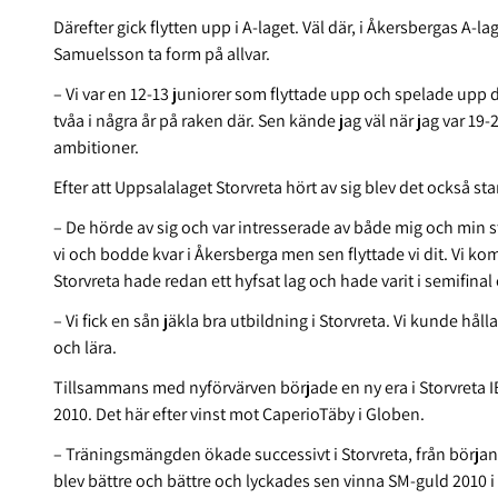
Därefter gick flytten upp i A-laget. Väl där, i Åkersbergas A
Samuelsson ta form på allvar.
– Vi var en 12-13 juniorer som flyttade upp och spelade upp d
tvåa i några år på raken där. Sen kände jag väl när jag var 19-
ambitioner.
Efter att Uppsalalaget Storvreta hört av sig blev det också s
– De hörde av sig och var intresserade av både mig och min sto
vi och bodde kvar i Åkersberga men sen flyttade vi dit. Vi 
Storvreta hade redan ett hyfsat lag och hade varit i semifinal e
– Vi fick en sån jäkla bra utbildning i Storvreta. Vi kunde hå
och lära.
Tillsammans med nyförvärven började en ny era i Storvreta 
2010. Det här efter vinst mot CaperioTäby i Globen.
– Träningsmängden ökade successivt i Storvreta, från början
blev bättre och bättre och lyckades sen vinna SM-guld 2010