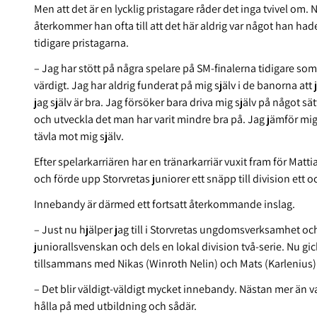
Men att det är en lycklig pristagare
råder det inga tvivel om. 
återkommer han ofta till att det här aldrig var något han had
tidigare pristagarna.
– Jag har stött på några spelare på SM-finalerna tidigare som 
värdigt. Jag har aldrig funderat på mig själv i de banorna att ja
jag själv är bra. Jag försöker bara driva mig själv på något sät
och utveckla det man har varit mindre bra på. Jag jämför mig 
tävla mot mig själv.
Efter spelarkarriären har en tränarkarriär vuxit fram för M
och förde upp Storvretas juniorer ett snäpp till division ett o
Innebandy är därmed ett fortsatt återkommande inslag.
– Just nu hjälper jag till i Storvretas ungdomsverksamhet och
juniorallsvenskan och dels en lokal division två-serie. Nu gick 
tillsammans med Nikas (Winroth Nelin) och Mats (Karlenius). S
– Det blir väldigt-väldigt mycket innebandy. Nästan mer än vad
hålla på med utbildning och sådär.