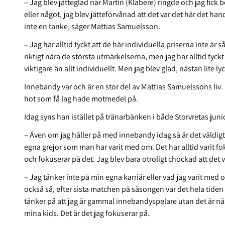
– Jag blev jätteglad när Martin (Klabere) ringde och jag fick b
eller något, jag blev jätteförvånad att det var det här det h
inte en tanke, säger Mattias Samuelsson.
– Jag har alltid tyckt att de här individuella priserna inte är s
riktigt nära de största utmärkelserna, men jag har alltid tyckt
viktigare än allt individuellt. Men jag blev glad, nästan lite lyc
Innebandy var och är en stor del av Mattias Samuelssons liv. 
hot som få lag hade motmedel på.
Idag syns han istället på tränarbänken i både Storvretas jun
– Även om jag håller på med innebandy idag så är det väldigt
egna grejor som man har varit med om. Det har alltid varit fok
och fokuserar på det. Jag blev bara otroligt chockad att det
– Jag tänker inte på min egna karriär eller vad jag varit med
också så, efter sista matchen på säsongen var det hela tiden 
tänker på att jag är gammal innebandyspelare utan det är näs
mina kids. Det är det jag fokuserar på.