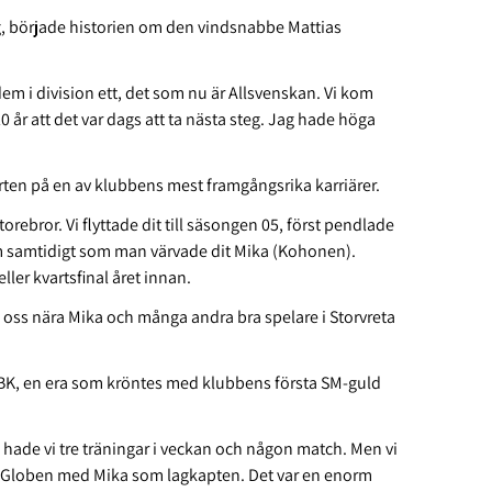
-lag, började historien om den vindsnabbe Mattias
em i division ett, det som nu är Allsvenskan. Vi kom
20 år att det var dags att ta nästa steg. Jag hade höga
tarten på en av klubbens mest framgångsrika karriärer.
rebror. Vi flyttade dit till säsongen 05, först pendlade
kom samtidigt som man värvade dit Mika (Kohonen).
ller kvartsfinal året innan.
lla oss nära Mika och många andra bra spelare i Storvreta
IBK, en era som kröntes med klubbens första SM-guld
 hade vi tre träningar i veckan och någon match. Men vi
 i Globen med Mika som lagkapten. Det var en enorm