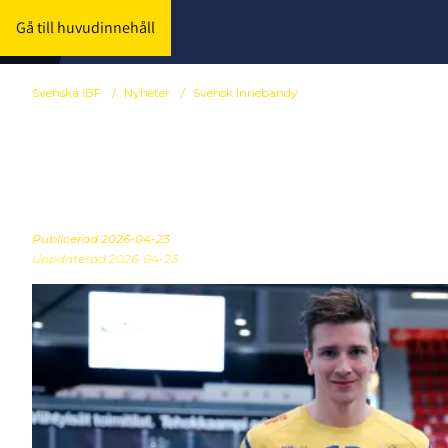
Gå till huvudinnehåll
Svenska IBF
/
Nyheter
/
Svensk Innebandy
Mattias Samue
Publicerad
2026-04-23
Uppdaterad 2026-04-23