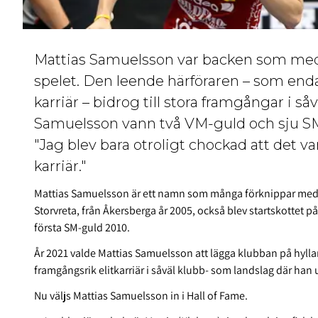
Mattias Samuelsson var backen som med 
spelet. Den leende härföraren – som enda
karriär – bidrog till stora framgångar i s
Samuelsson vann två VM-guld och sju SM-g
"Jag blev bara otroligt chockad att det
karriär."
Mattias Samuelsson är ett namn som många förknippar med rö
Storvreta, från Åkersberga år 2005, också blev startskottet 
första SM-guld 2010.
År 2021 valde Mattias Samuelsson att lägga klubban på hyllan
framgångsrik elitkarriär i såväl klubb- som landslag där han 
Nu väljs Mattias Samuelsson in i Hall of Fame.