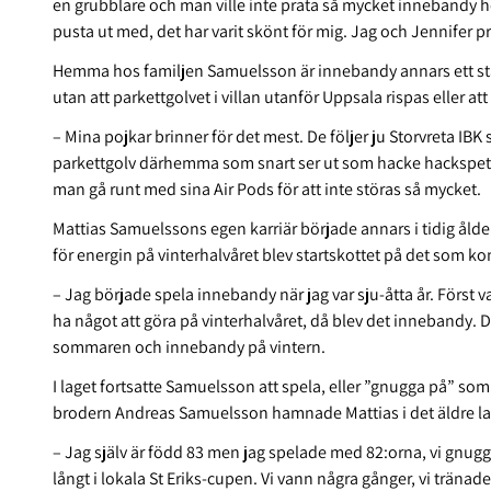
en grubblare och man ville inte prata så mycket innebandy
pusta ut med, det har varit skönt för mig. Jag och Jennifer p
Hemma hos familjen Samuelsson är innebandy annars ett st
utan att parkettgolvet i villan utanför Uppsala rispas eller at
– Mina pojkar brinner för det mest. De följer ju Storvreta IBK
parkettgolv därhemma som snart ser ut som hacke hackspett. M
man gå runt med sina Air Pods för att inte störas så mycket.
Mattias Samuelssons egen karriär började annars i tidig ålde
för energin på vinterhalvåret blev startskottet på det som k
– Jag började spela innebandy när jag var sju-åtta år. Först va
ha något att göra på vinterhalvåret, då blev det innebandy. D
sommaren och innebandy på vintern.
I laget fortsatte Samuelsson att spela, eller ”gnugga på” som 
brodern Andreas Samuelsson hamnade Mattias i det äldre la
– Jag själv är född 83 men jag spelade med 82:orna, vi gnug
långt i lokala St Eriks-cupen. Vi vann några gånger, vi tränade 