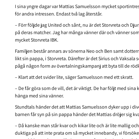
I sina yngre dagar var Mattias Samuelsson mycket sportintresse
för andra intressen. Endast två lag återstår.
– Förr följde jag United och sånt, nu är det Storvreta och Djur
på deras matcher. Jag har många vänner där och vänner som är
mycket Storvreta IBK.
Familjen består annars av sönerna Neo och Ben samt dottern
likt sin pappa, i Storvreta. Därefter är det Sirius och Vaksal
pågå någon form av övertalningskampanj att byta till de rö
– Klart att det svider lite, säger Samuelsson med ett skratt.
– De får göra som de vill, det är viktigt. De har följt med sina 
hänga med sina vänner.
Stundtals händer det att Mattias Samuelsson dyker upp i diver
barnen får syn på sin pappa händer det Mattias dröjer sig kvar
– Då kanske man står kvar och kikar lite och är lite mallig och
duktiga på att inte prata om så mycket innebandy, vi försöke