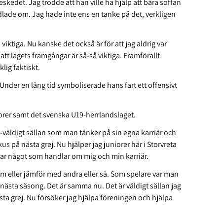
eskedet. Jag trodde att han ville ha hjälp att bära soffan
andlade om. Jag hade inte ens en tanke på det, verkligen
å viktiga. Nu kanske det också är för att jag aldrig var
 att lagets framgångar är så-så viktiga. Framförallt
klig faktiskt.
Under en lång tid symboliserade hans fart ett offensivt
iorer samt det svenska U19-herrlandslaget.
-väldigt sällan som man tänker på sin egna karriär och
us på nästa grej. Nu hjälper jag juniorer här i Storvreta
 var något som handlar om mig och min karriär.
 om eller jämför med andra eller så. Som spelare var man
nästa säsong. Det är samma nu. Det är väldigt sällan jag
ta grej. Nu försöker jag hjälpa föreningen och hjälpa