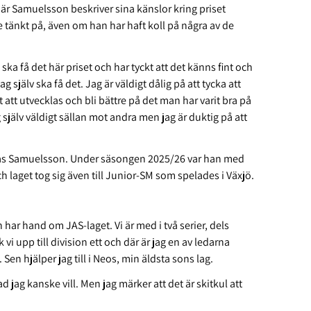
När Samuelsson beskriver sina känslor kring priset
e tänkt på, även om han har haft koll på några av de
ska få det här priset och har tyckt att det känns fint och
g själv ska få det. Jag är väldigt dålig på att tycka att
t att utvecklas och bli bättre på det man har varit bra på
själv väldigt sällan mot andra men jag är duktig på att
attias Samuelsson. Under säsongen 2025/26 var han med
ch laget tog sig även till Junior-SM som spelades i Växjö.
 har hand om JAS-laget. Vi är med i två serier, dels
vi upp till division ett och där är jag en av ledarna
en hjälper jag till i Neos, min äldsta sons lag.
 jag kanske vill. Men jag märker att det är skitkul att