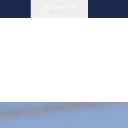
Svenska IBF
Byt förbund här
örsta internati
 för Fifty/Fift