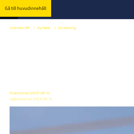
Gå till huvudinnehåll
Svenska IBF
/
Nyheter
/
Utveckling
Här gjordes f
registreringen
Publicerad
2023-06-14
Uppdaterad 2023-06-15