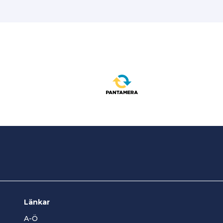
Länkar
A-Ö