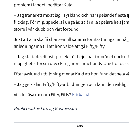
problem i landet, berättar Kuld.
– Jag tränar ett mixat lag i Tyskland och här spelar de flesta t
flicklag. För mig, speciellt i unga år, så är alla spelare helt 
större i vår klubb och vårt förbund.
Just att alla ska få chansen till samma förutsättningar är nå
anledningarna till att hon valde att gå Fifty/Fifty.
– Jag startade ett nytt projekt för tjejer här i området under f
möjligheter för sin utveckling inom innebandy. Jag tror också 
Efter avslutad utbildning menar Kuld att hon fann det hela vä
– Jag gick klart Fifty/Fifty-utbildningen och fann den väldigt
Vill du läsa mer om Fifty/Fifty?
Klicka här.
Publicerad av Ludvig Gustavsson
Dela