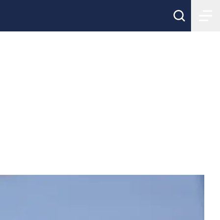
onella
y