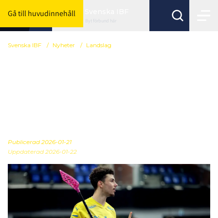
Svenska IBF
Gå till huvudinnehåll
Byt förbund här
Svenska IBF
/
Nyheter
/
Landslag
Här är U19-herrarnas
trupp till Bosön:
”Identifierat några saker
vi behöver jobba med”
Publicerad
2026-01-21
Uppdaterad 2026-01-22