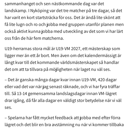
sammanhanget och sen nästkommande dag var det
landskamp. I Nyköping var det tre matcher på tre dagar, så det
har varit en kort startsträcka för oss. Det är ändå lite skönt att
få lite lugn och ro och jobba med gruppen utanför planen men
också aktivt kunna jobba med utveckling av det som vi har lärt
oss från de här fem matcherna.
U19-herrarnas stora mål är U19-VM 2027, ett mästerskap som
ligger mer än ett år bort. Men även om det kalendermässigt är
långt kvar till det kommande världsmästerskapet så handlar
det om att ta tillvara på möjligheten när laget nu väl ses.
– Det är ganska många dagar kvar innan U19-VM, 420 dagar
eller vad det var när jag senast räknade, och vi har fyra träffar
till. Så 13-14 gemensamma landslagsdagar innan VM-lägret
drar igång, då får alla dagar en väldigt stor betydelse när vi väl
ses.
– Spelarna har fått mycket feedback att jobba med efter förra
lägret och det blir en bra avstämning nu när vi kommer tillbaka