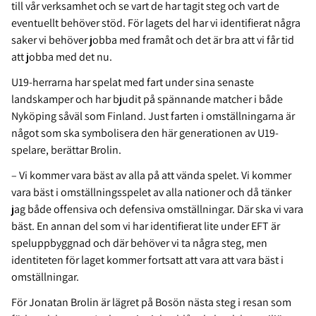
till vår verksamhet och se vart de har tagit steg och vart de
eventuellt behöver stöd. För lagets del har vi identifierat några
saker vi behöver jobba med framåt och det är bra att vi får tid
att jobba med det nu.
U19-herrarna har spelat med fart under sina senaste
landskamper och har bjudit på spännande matcher i både
Nyköping såväl som Finland. Just farten i omställningarna är
något som ska symbolisera den här generationen av U19-
spelare, berättar Brolin.
– Vi kommer vara bäst av alla på att vända spelet. Vi kommer
vara bäst i omställningsspelet av alla nationer och då tänker
jag både offensiva och defensiva omställningar. Där ska vi vara
bäst. En annan del som vi har identifierat lite under EFT är
speluppbyggnad och där behöver vi ta några steg, men
identiteten för laget kommer fortsatt att vara att vara bäst i
omställningar.
För Jonatan Brolin är lägret på Bosön nästa steg i resan som