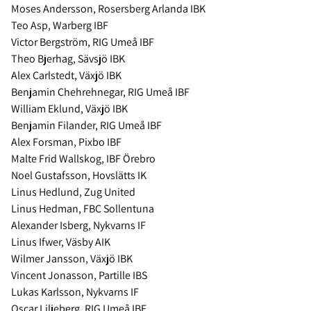
Moses Andersson, Rosersberg Arlanda IBK
Teo Asp, Warberg IBF
Victor Bergström, RIG Umeå IBF
Theo Bjerhag, Sävsjö IBK
Alex Carlstedt, Växjö IBK
Benjamin Chehrehnegar, RIG Umeå IBF
William Eklund, Växjö IBK
Benjamin Filander, RIG Umeå IBF
Alex Forsman, Pixbo IBF
Malte Frid Wallskog, IBF Örebro
Noel Gustafsson, Hovslätts IK
Linus Hedlund, Zug United
Linus Hedman, FBC Sollentuna
Alexander Isberg, Nykvarns IF
Linus Ifwer, Väsby AIK
Wilmer Jansson, Växjö IBK
Vincent Jonasson, Partille IBS
Lukas Karlsson, Nykvarns IF
Oscar Liljeberg, RIG Umeå IBF