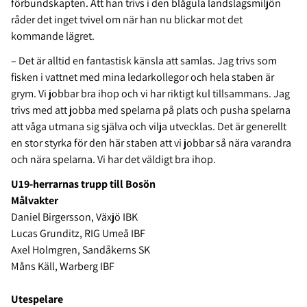
förbundskapten. Att han trivs i den blågula landslagsmiljön
råder det inget tvivel om när han nu blickar mot det
kommande lägret.
– Det är alltid en fantastisk känsla att samlas. Jag trivs som
fisken i vattnet med mina ledarkollegor och hela staben är
grym. Vi jobbar bra ihop och vi har riktigt kul tillsammans. Jag
trivs med att jobba med spelarna på plats och pusha spelarna
att våga utmana sig själva och vilja utvecklas. Det är generellt
en stor styrka för den här staben att vi jobbar så nära varandra
och nära spelarna. Vi har det väldigt bra ihop.
U19-herrarnas trupp till Bosön
Målvakter
Daniel Birgersson, Växjö IBK
Lucas Grunditz, RIG Umeå IBF
Axel Holmgren, Sandåkerns SK
Måns Käll, Warberg IBF
Utespelare