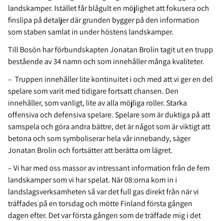
landskamper. Istället får blågult en möjlighet att fokusera och
finslipa på detaljer där grunden bygger på den information
som staben samlat in under höstens landskamper.
Till Bosön har förbundskapten Jonatan Brolin tagit ut en trupp
bestående av 34 namn och som innehåller många kvaliteter.
– Truppen innehåller lite kontinuitet i och med att vi ger en del
spelare som varit med tidigare fortsatt chansen. Den
innehåller, som vanligt, lite av alla möjliga roller. Starka
offensiva och defensiva spelare. Spelare som är duktiga på att
samspela och göra andra bättre, det är något som är viktigt att
betona och som symboliserar hela vår innebandy, säger
Jonatan Brolin och fortsätter att berätta om lägret.
– Vi har med oss massor av intressant information från de fem
landskamper som vi har spelat. När 08:orna kom in i
landslagsverksamheten så var det full gas direkt från när vi
träffades på en torsdag och mötte Finland första gången
dagen efter. Det var första gången som de träffade mig i det