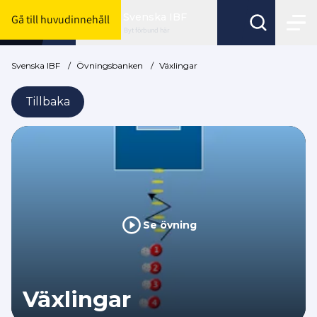
Svenska IBF
Gå till huvudinnehåll
Byt förbund här
Svenska IBF
/
Övningsbanken
/
Växlingar
Tillbaka
Se övning
Växlingar