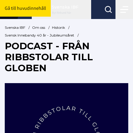
Svenska IBF
Gå till huvudinnehåll
Byt förbund här
Svenska IBF
/
Om oss
/
Historik
/
Svensk Innebandy 40 år - Jubileumsåret
/
PODCAST - FRÅN
RIBBSTOLAR TILL
GLOBEN