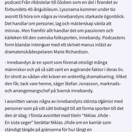
podcast Från ribbstolar till Globen som en del i firandet av
förbundets 40-årsjubileum. Lyssnarna kommer under tio
avsnitt få höra om några av innebandyns starkaste ögonblick.
Det handlar om personer, lag och mästerskap värda att
minnas. Men framför allt handlar det om passionen och
kärleken till den svenska folksporten, innebandy. Podcastens
form blandar intervjuer med ett skrivet manus inläst av
dramatenskådespelaren Marie Richardson.
- Innebandyn är en sport som förenat otroligt många
människor och på så sätt varit en avgörande faktor i deras liv.
En idrott av sådan vikt kräver en ordentlig dramatisering. Vilket
den får, tack vare henne, säger Stefan Jonasson, marknads-
och arrangemangschef på Svensk Innebandy.
I avsnitten varvas några av innebandyns största stjärnor med
personer som på sitt sätt bidragit till att forma sporten till det
den är idag. I första avsnittet med titeln “Niklas Jihde -
En sista seger” berättar Niklas Jihde om en karriär som
ständigt tänjde på gränserna för hur långt en