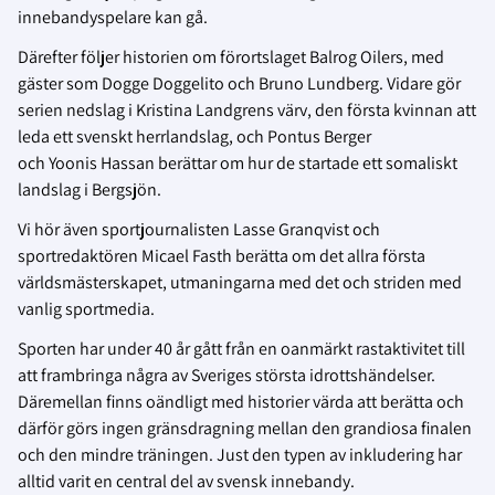
innebandyspelare kan gå.
Därefter följer historien om förortslaget Balrog Oilers, med
gäster som Dogge Doggelito och Bruno Lundberg. Vidare gör
serien nedslag i Kristina Landgrens värv, den första kvinnan att
leda ett svenskt herrlandslag, och Pontus Berger
och Yoonis Hassan berättar om hur de startade ett somaliskt
landslag i Bergsjön.
Vi hör även sportjournalisten Lasse Granqvist och
sportredaktören Micael Fasth berätta om det allra första
världsmästerskapet, utmaningarna med det och striden med
vanlig sportmedia.
Sporten har under 40 år gått från en oanmärkt rastaktivitet till
att frambringa några av Sveriges största idrottshändelser.
Däremellan finns oändligt med historier värda att berätta och
därför görs ingen gränsdragning mellan den grandiosa finalen
och den mindre träningen. Just den typen av inkludering har
alltid varit en central del av svensk innebandy.