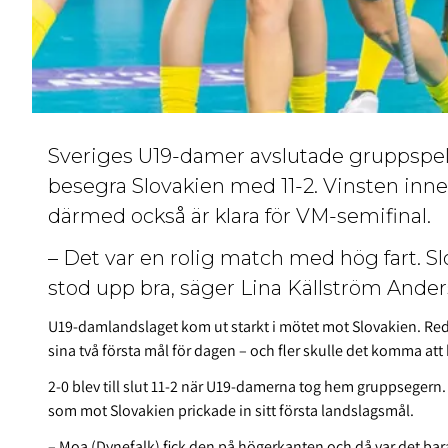
Sveriges U19-damer avslutade gruppspe
besegra Slovakien med 11-2. Vinsten inne
därmed också är klara för VM-semifinal.
– Det var en rolig match med hög fart. Slo
stod upp bra, säger Lina Källström Ande
U19-damlandslaget kom ut starkt i mötet mot Slovakien. Reda
sina två första mål för dagen – och fler skulle det komma att b
2-0 blev till slut 11-2 när U19-damerna tog hem gruppsegern.
som mot Slovakien prickade in sitt första landslagsmål.
– Moa (Dynefalk) fick den på högerkanten och då var det bara 