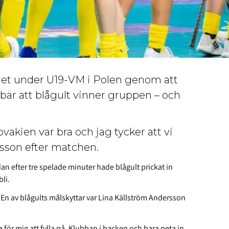
let under U19-VM i Polen genom att
bär att blågult vinner gruppen – och
vakien var bra och jag tycker att vi
rsson efter matchen.
n efter tre spelade minuter hade blågult prickat in
li.
 En av blågults målskyttar var Lina Källström Andersson
för mig att fylla på. Klubban i backen och bara peta in