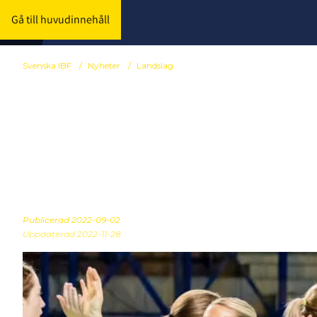
Gå till huvudinnehåll
Svenska IBF
/
Nyheter
/
Landslag
Sverige slog 
semifinal
Publicerad
2022-09-02
Uppdaterad 2022-11-28