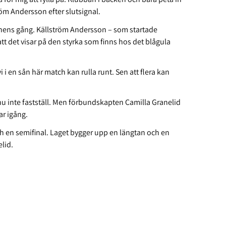
röm Andersson efter slutsignal.
chens gång. Källström Andersson – som startade
 det visar på den styrka som finns hos det blågula
vi i en sån här match kan rulla runt. Sen att flera kan
u inte fastställ. Men förbundskapten Camilla Granelid
ar igång.
och en semifinal. Laget bygger upp en längtan och en
elid.