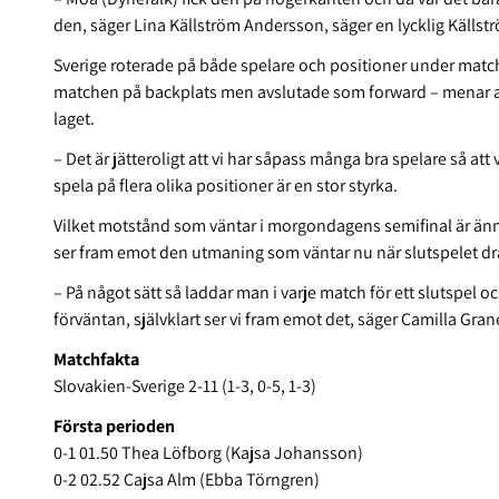
den, säger Lina Källström Andersson, säger en lycklig Källst
Sverige roterade på både spelare och positioner under mat
matchen på backplats men avslutade som forward – menar att
laget.
– Det är jätteroligt att vi har såpass många bra spelare så att 
spela på flera olika positioner är en stor styrka.
Vilket motstånd som väntar i morgondagens semifinal är änn
ser fram emot den utmaning som väntar nu när slutspelet dr
– På något sätt så laddar man i varje match för ett slutspel 
förväntan, självklart ser vi fram emot det, säger Camilla Gran
Matchfakta
Slovakien-Sverige 2-11 (1-3, 0-5, 1-3)
Första perioden
0-1 01.50 Thea Löfborg (Kajsa Johansson)
0-2 02.52 Cajsa Alm (Ebba Törngren)