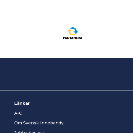
Länkar
A-Ö
Om Svensk Innebandy
Jobba hos oss