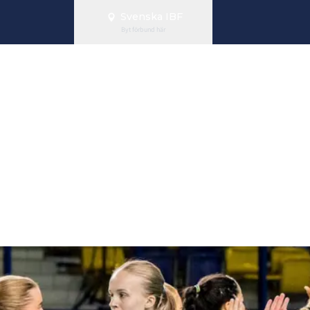
Svenska IBF
Byt förbund här
Slovakien – kla