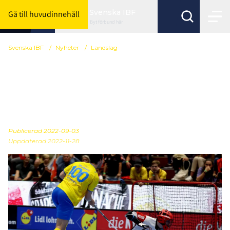
Svenska IBF
Gå till huvudinnehåll
Byt förbund här
Svenska IBF
/
Nyheter
/
Landslag
Sverige förlorade efter
straffavgörande mot
Schweiz
Publicerad
2022-09-03
Uppdaterad 2022-11-28