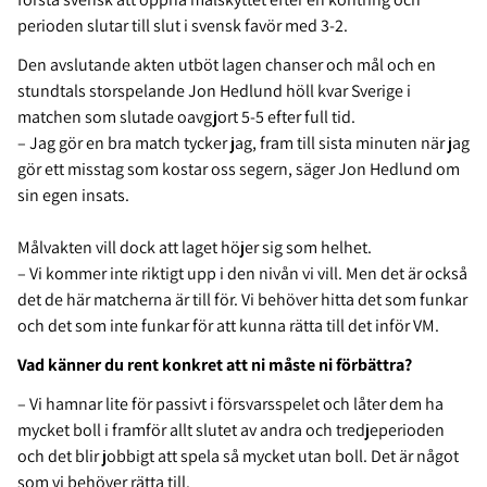
perioden slutar till slut i svensk favör med 3-2.
Den avslutande akten utböt lagen chanser och mål och en
stundtals storspelande Jon Hedlund höll kvar Sverige i
matchen som slutade oavgjort 5-5 efter full tid.
– Jag gör en bra match tycker jag, fram till sista minuten när jag
gör ett misstag som kostar oss segern, säger Jon Hedlund om
sin egen insats.
Målvakten vill dock att laget höjer sig som helhet.
– Vi kommer inte riktigt upp i den nivån vi vill. Men det är också
det de här matcherna är till för. Vi behöver hitta det som funkar
och det som inte funkar för att kunna rätta till det inför VM.
Vad känner du rent konkret att ni måste ni förbättra?
– Vi hamnar lite för passivt i försvarsspelet och låter dem ha
mycket boll i framför allt slutet av andra och tredjeperioden
och det blir jobbigt att spela så mycket utan boll. Det är något
som vi behöver rätta till.