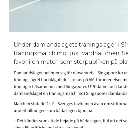
Under damlandslagets träningsläger i Si
träningsmatch mot just värdnationen. Sege
favör i en match som storpubliken på pla
Damlandslaget befinner sig för närvarande i Singapore för et
träningslägret har blågult dels fokus på VM-förberedelser m
träningar tillsammans med Singapores U19-damer och lande
damlandslaget en träningsmatch mot Singapores damlands
Matchen slutade 24-0 i Sveriges favör men även om siffrorna
underhållningen som båda lagen bjöd på.
– Det kändes som att de hejade på båda lagen. Kul att det v
säger Ellen Bäckstedt efter slutsignal.