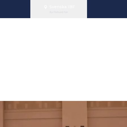
Svenska IBF
Byt förbund här
mlandslaget i
chen mot Sing