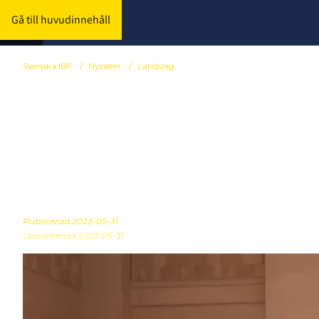
Gå till huvudinnehåll
Svenska IBF
/
Nyheter
/
Landslag
Seger för da
träningsmat
Publicerad
2023-05-31
Uppdaterad 2023-05-31