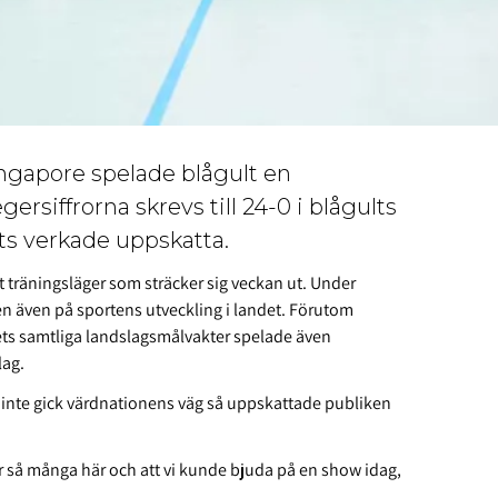
ngapore spelade blågult en
rsiffrorna skrevs till 24-0 i blågults
ts verkade uppskatta.
t träningsläger som sträcker sig veckan ut. Under
en även på sportens utveckling i landet. Förutom
ts samtliga landslagsmålvakter spelade även
lag.
 inte gick värdnationens väg så uppskattade publiken
ar så många här och att vi kunde bjuda på en show idag,