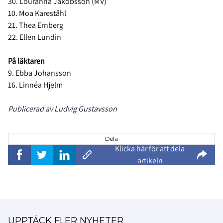
30. Louranna Jakobsson (MV)
10. Moa Kareståhl
21. Thea Ernberg
22. Ellen Lundin
På läktaren
9. Ebba Johansson
16. Linnéa Hjelm
Publicerad av Ludvig Gustavsson
Dela
Klicka här för att dela
artikeln
UPPTÄCK FLER NYHETER