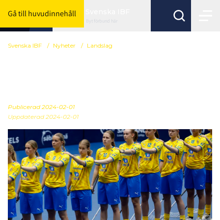
Svenska IBF
Gå till huvudinnehåll
Byt förbund här
Svenska IBF
/
Nyheter
/
Landslag
Så startar U19-damerna
mot Slovakien
Publicerad
2024-02-01
Uppdaterad 2024-02-01