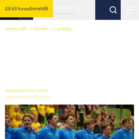
Svenska IBF
Gå till huvudinnehåll
Byt förbund här
Svenska IBF
/
Nyheter
/
Landslag
Så startar Sverige mot
Norge i U19-VM:s
avslutande
gruppspelsmatch
Publicerad
2025-05-01
Uppdaterad 2025-05-01