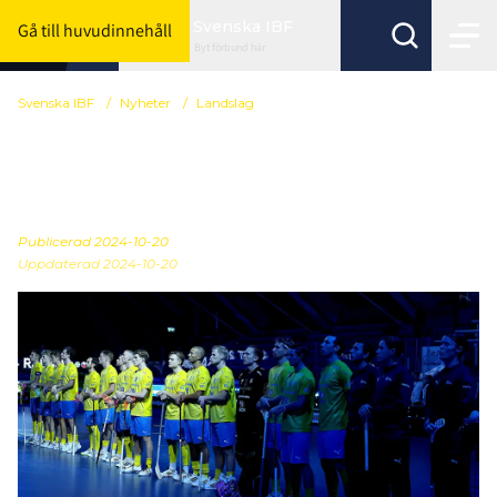
Svenska IBF
Gå till huvudinnehåll
Byt förbund här
Svenska IBF
/
Nyheter
/
Landslag
Så startar Sverige i EFT-
avgörandet mot Finland
Publicerad
2024-10-20
Uppdaterad 2024-10-20