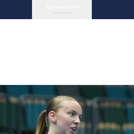
Svenska IBF
Byt förbund här
amlandslaget m