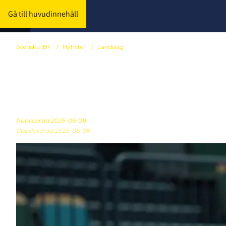
Gå till huvudinnehåll
Svenska IBF
/
Nyheter
/
Landslag
Så startar d
Publicerad
2025-06-08
Uppdaterad 2025-06-08