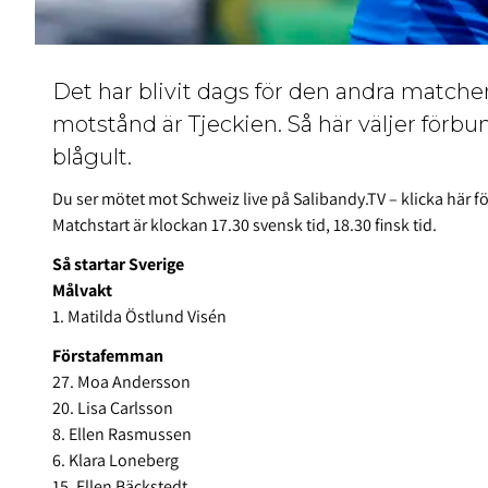
Det har blivit dags för den andra match
motstånd är Tjeckien. Så här väljer förb
blågult.
Du ser mötet mot Schweiz live på Salibandy.TV –
klicka här f
Matchstart är klockan 17.30 svensk tid, 18.30 finsk tid.
Så startar Sverige
Målvakt
1. Matilda Östlund Visén
Förstafemman
27. Moa Andersson
20. Lisa Carlsson
8. Ellen Rasmussen
6. Klara Loneberg
15. Ellen Bäckstedt