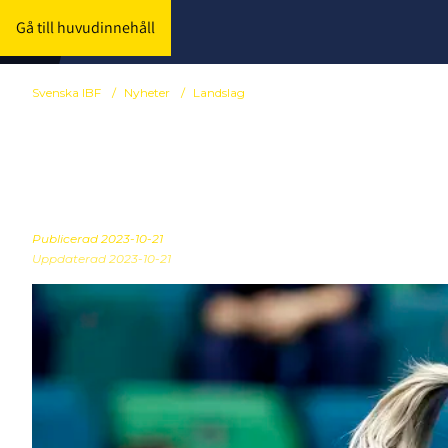
Gå till huvudinnehåll
Svenska IBF
/
Nyheter
/
Landslag
Så startar d
Publicerad
2023-10-21
Uppdaterad 2023-10-21