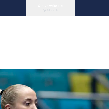
Svenska IBF
Byt förbund här
amerna mot Tj