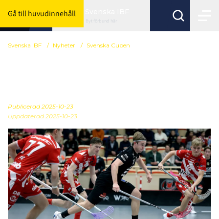
Svenska IBF
Gå till huvudinnehåll
Byt förbund här
Svenska IBF
/
Nyheter
/
Svenska Cupen
Så spelas semifinalerna i
Svenska Cupen herr
Publicerad
2025-10-23
Uppdaterad 2025-10-23