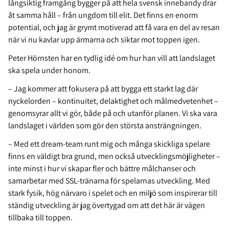
långsiktig framgång bygger på att hela svensk innebandy drar
åt samma håll – från ungdom till elit. Det finns en enorm
potential, och jag är grymt motiverad att få vara en del av resan
när vi nu kavlar upp ärmarna och siktar mot toppen igen.
Peter Hörnsten har en tydlig idé om hur han vill att landslaget
ska spela under honom.
– Jag kommer att fokusera på att bygga ett starkt lag där
nyckelorden – kontinuitet, delaktighet och målmedvetenhet –
genomsyrar allt vi gör, både på och utanför planen. Vi ska vara
landslaget i världen som gör den största ansträngningen.
– Med ett dream-team runt mig och många skickliga spelare
finns en väldigt bra grund, men också utvecklingsmöjligheter –
inte minst i hur vi skapar fler och bättre målchanser och
samarbetar med SSL-tränarna för spelarnas utveckling. Med
stark fysik, hög närvaro i spelet och en miljö som inspirerar till
ständig utveckling är jag övertygad om att det här är vägen
tillbaka till toppen.