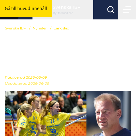
Svenska IBF
Gå till huvudinnehåll
Byt förbund här
Svenska IBF
/
Nyheter
/
Landslag
Peter Hörnsten ny
förbundskapten för
damlandslaget
Publicerad
2026-06-09
Uppdaterad 2026-06-09