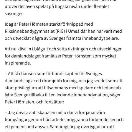
utöver det även spelat på högsta nivån under flertalet
säsonger.
Idag är Peter Hörnsten starkt förknippad med
Riksinnebandygymnasiet (RIG) i Umeå där han har varit med
och utvecklat några av Sveriges främsta innebandyspelare.
Att nu kliva in i blågult och sätta riktningen och utvecklingen
för damlandslaget framåt ser Peter Hörnsten som mycket
inspirerande.
– Att få chansen som förbundskapten för Sveriges
damlandslag är ett drömjobb för mig, och jag ser det som ett
stort privilegium att tillsammans med spelare och ledarstab
lyfta Sverige tillbaka till en ledande innebandynation, säger
Peter Hörnsten, och fortsätter:
– Jag drivs av att skapa en miljö där vi förtjänar våra
framgångar genom hårt arbete, noggranna förberedelser och
ett gemensamt ansvar. Samtidigt är jag övertygad om att