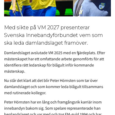
Med sikte på VM 2027 presenterar
Svenska Innebandyförbundet vem som
ska leda damlandslaget framöver.
Damlandslaget avslutade VM 2025 med en fjärdeplats. Efter
mästerskapet har ett omfattande arbete genomförts för att
identifiera rätt ledarskap för blågult inför kommande
mästerskap.
Nu står det klart att det blir Peter Hörnsten som tar över
damlandslaget och som kommer leda blågult tillsammans
med rutinerade kollegor.
Peter Hörnsten har en lång och framgångsrik karriär inom
innebandyn bakom sig. Som spelare representerade han
herrlandslaget och var med och tog EM-guld 1994 och har