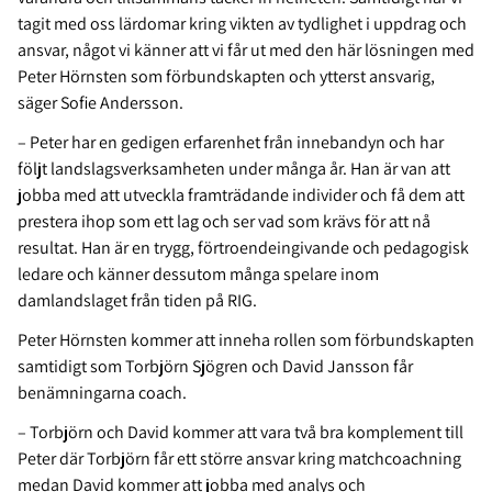
tagit med oss lärdomar kring vikten av tydlighet i uppdrag och
ansvar, något vi känner att vi får ut med den här lösningen med
Peter Hörnsten som förbundskapten och ytterst ansvarig,
säger Sofie Andersson.
– Peter har en gedigen erfarenhet från innebandyn och har
följt landslagsverksamheten under många år. Han är van att
jobba med att utveckla framträdande individer och få dem att
prestera ihop som ett lag och ser vad som krävs för att nå
resultat. Han är en trygg, förtroendeingivande och pedagogisk
ledare och känner dessutom många spelare inom
damlandslaget från tiden på RIG.
Peter Hörnsten kommer att inneha rollen som förbundskapten
samtidigt som Torbjörn Sjögren och David Jansson får
benämningarna coach.
– Torbjörn och David kommer att vara två bra komplement till
Peter där Torbjörn får ett större ansvar kring matchcoachning
medan David kommer att jobba med analys och