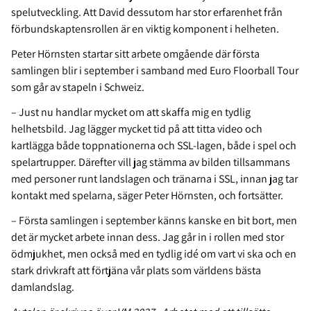
spelutveckling. Att David dessutom har stor erfarenhet från
förbundskaptensrollen är en viktig komponent i helheten.
Peter Hörnsten startar sitt arbete omgående där första
samlingen blir i september i samband med Euro Floorball Tour
som går av stapeln i Schweiz.
– Just nu handlar mycket om att skaffa mig en tydlig
helhetsbild. Jag lägger mycket tid på att titta video och
kartlägga både toppnationerna och SSL-lagen, både i spel och
spelartrupper. Därefter vill jag stämma av bilden tillsammans
med personer runt landslagen och tränarna i SSL, innan jag tar
kontakt med spelarna, säger Peter Hörnsten, och fortsätter.
– Första samlingen i september känns kanske en bit bort, men
det är mycket arbete innan dess. Jag går in i rollen med stor
ödmjukhet, men också med en tydlig idé om vart vi ska och en
stark drivkraft att förtjäna vår plats som världens bästa
damlandslag.