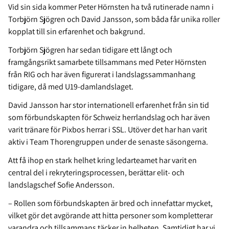
Vid sin sida kommer Peter Hörnsten ha två rutinerade namn i
Torbjörn Sjögren och David Jansson, som båda får unika roller
kopplat till sin erfarenhet och bakgrund.
Torbjörn Sjögren har sedan tidigare ett långt och
framgångsrikt samarbete tillsammans med Peter Hörnsten
från RIG och har även figurerat i landslagssammanhang
tidigare, då med U19-damlandslaget.
David Jansson har stor internationell erfarenhet från sin tid
som förbundskapten för Schweiz herrlandslag och har även
varit tränare för Pixbos herrar i SSL. Utöver det har han varit
aktiv i Team Thorengruppen under de senaste säsongerna.
Att få ihop en stark helhet kring ledarteamet har varit en
central del i rekryteringsprocessen, berättar elit- och
landslagschef Sofie Andersson.
– Rollen som förbundskapten är bred och innefattar mycket,
vilket gör det avgörande att hitta personer som kompletterar
varandra och tillsammans täcker in helheten. Samtidigt har vi