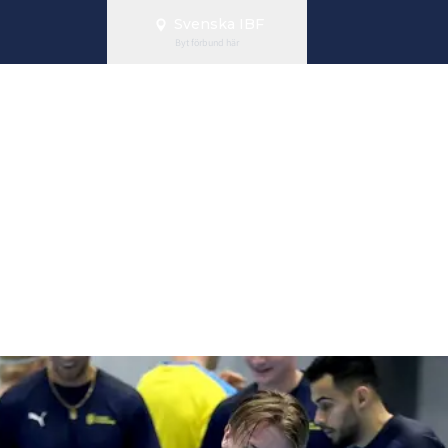
Svenska IBF
Byt förbund här
för herrlandsl