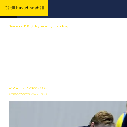
Gå till huvudinnehåll
Svenska IBF
/
Nyheter
/
Landslag
Nytt återbud 
EFT
Publicerad
2022-09-01
Uppdaterad 2022-11-28