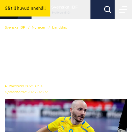
Svenska IBF
Gå till huvudinnehåll
Byt förbund här
Svenska IBF
/
Nyheter
/
Landslag
Landslagsspelaren
Alexander Galante
Carlström prisas av
Kungen
Publicerad
2023-01-31
Uppdaterad 2023-02-02