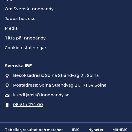
Om Svensk Innebandy
Jobba hos oss
Media
Titta på Innebandy
Cookieinställningar
Svenska IBF
Besöksadress: Solna Strandväg 21, Solna
Postadress: Solna Strandväg 21, 171 54 Solna
kundtjanst@innebandy.se
08-514 274 00
Tabeller, resultat och matcher
iBIS
Nyheter
MittiBIS
Smartsvar AI