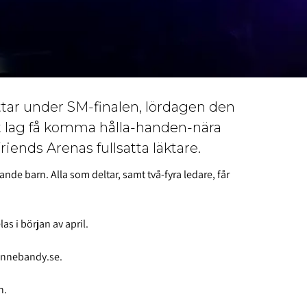
ttar under SM-finalen, lördagen den
itt lag få komma hålla-handen-nära
riends Arenas fullsatta läktare.
ande barn. Alla som deltar, samt två-fyra ledare, får
s i början av april.
@innebandy.se.
n.