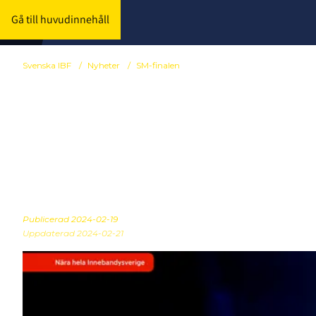
Gå till huvudinnehåll
Svenska IBF
/
Nyheter
/
SM-finalen
Kom SM-final
på Friends A
Publicerad
2024-02-19
Uppdaterad 2024-02-21