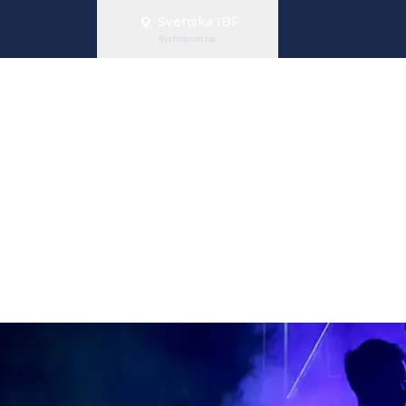
Svenska IBF
Byt förbund här
isterna hålla
rena