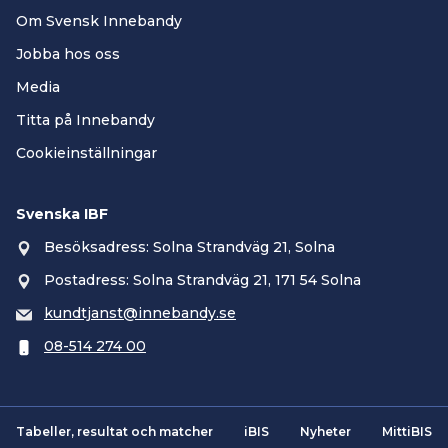
Om Svensk Innebandy
Jobba hos oss
Media
Titta på Innebandy
Cookieinställningar
Svenska IBF
Besöksadress: Solna Strandväg 21, Solna
Postadress: Solna Strandväg 21, 171 54 Solna
kundtjanst@innebandy.se
08-514 274 00
Tabeller, resultat och matcher
iBIS
Nyheter
MittiBIS
Smartsvar AI