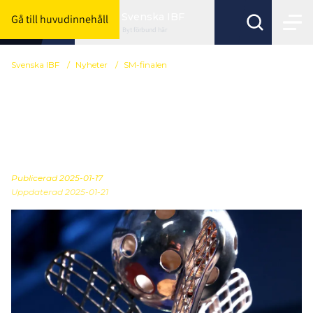
Svenska IBF
Gå till huvudinnehåll
Byt förbund här
Svenska IBF
/
Nyheter
/
SM-finalen
100 dagar kvar till SM-
finalen – närmre än
någonsin
Publicerad
2025-01-17
Uppdaterad 2025-01-21