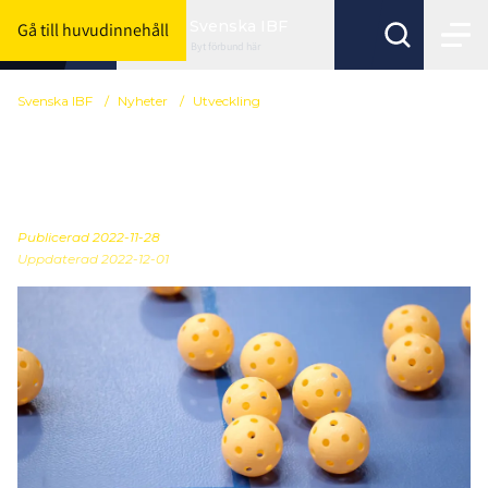
Svenska IBF
Gå till huvudinnehåll
Byt förbund här
Svenska IBF
/
Nyheter
/
Utveckling
Innebandyn flyttar ut
med Folksportens Arena
Publicerad
2022-11-28
Uppdaterad 2022-12-01