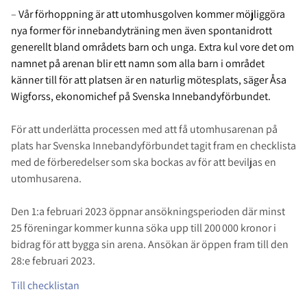
–
Vår förhoppning är att utomhusgolven kommer möjliggöra
nya former för innebandyträning men även spontanidrott
generellt bland områdets barn och unga. Extra kul vore det om
namnet på arenan blir ett namn som alla barn i området
känner till för att platsen är en naturlig mötesplats, säger Åsa
Wigforss, ekonomichef på Svenska Innebandyförbundet.
För att underlätta processen med att få utomhusarenan på
plats har Svenska Innebandyförbundet tagit fram en checklista
med de förberedelser som ska bockas av för att beviljas en
utomhusarena.
Den
1:a
februari 2023 öppnar ansökningsperioden där minst
25 föreningar kommer kunna söka upp till 200
000 kronor i
bidrag för att bygga sin arena. Ansökan är öppen fram till den
28:e februari 2023.
Till checklistan