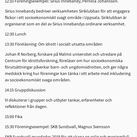
12:10 Föreningsexempel: Sirius Innebandy, Pernilla Johansson.
Sirius Innebandy bedriver verksamheten Siriklubban för att engagera
flickor i ett socioekonomiskt svagt område i Uppsala. Siriklubban är
organiserat som en del av Sirius Innebandys ordinarie verksamhet.
12:30 Lunch
13:30 Föreläsning: Om idrott i socialt utsatta områden
Johan R Norberg, forskare på Malmö universitet och utredare på
Centrum för idrottsforskning, föreläser om hur socioekonomiska
förutsättningar påverkar barn- och ungdomsidrotten, och ger några
medskick kring hur föreningar kan tänka i sitt arbete med inkludering
av socioekonomiskt svaga områden.
14:15 Gruppdiskussion
Vi diskuterar i grupper och utbyter tankar, erfarenheter och
reflektioner från dagen.
15:00 Fika
15:30 Föreningsexempel: SKB Sundsvall, Magnus Svensson
SKB Sundsvall grundades 2019 för att skapa en rolig och meningsfull