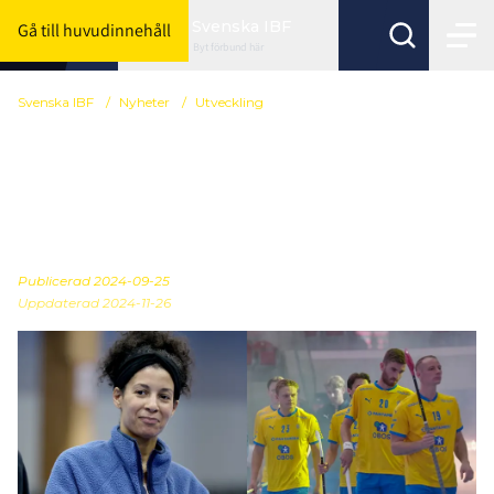
Svenska IBF
Gå till huvudinnehåll
Byt förbund här
Svenska IBF
/
Nyheter
/
Utveckling
Inbjudan till kostnadsfri
inkluderingskonferens
under VM
Publicerad
2024-09-25
Uppdaterad 2024-11-26