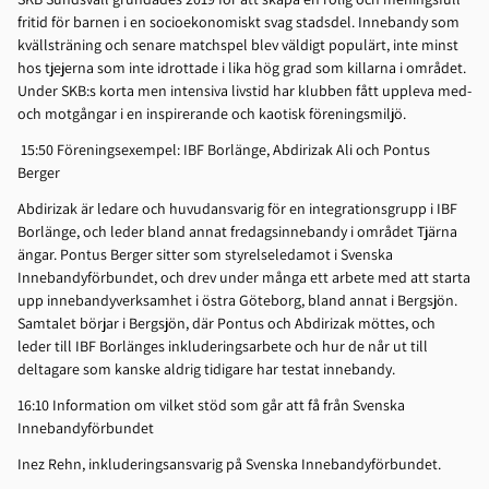
fritid för barnen i en socioekonomiskt svag stadsdel. Innebandy som
kvällsträning och senare matchspel blev väldigt populärt, inte minst
hos tjejerna som inte idrottade i lika hög grad som killarna i området.
Under SKB:s korta men intensiva livstid har klubben fått uppleva med-
och motgångar i en inspirerande och kaotisk föreningsmiljö.
15:50 Föreningsexempel: IBF Borlänge, Abdirizak Ali och Pontus
Berger
Abdirizak är ledare och huvudansvarig för en integrationsgrupp i IBF
Borlänge, och leder bland annat fredagsinnebandy i området Tjärna
ängar. Pontus Berger sitter som styrelseledamot i Svenska
Innebandyförbundet, och drev under många ett arbete med att starta
upp innebandyverksamhet i östra Göteborg, bland annat i Bergsjön.
Samtalet börjar i Bergsjön, där Pontus och Abdirizak möttes, och
leder till IBF Borlänges inkluderingsarbete och hur de når ut till
deltagare som kanske aldrig tidigare har testat innebandy.
16:10 Information om vilket stöd som går att få från Svenska
Innebandyförbundet
Inez Rehn, inkluderingsansvarig på Svenska Innebandyförbundet.