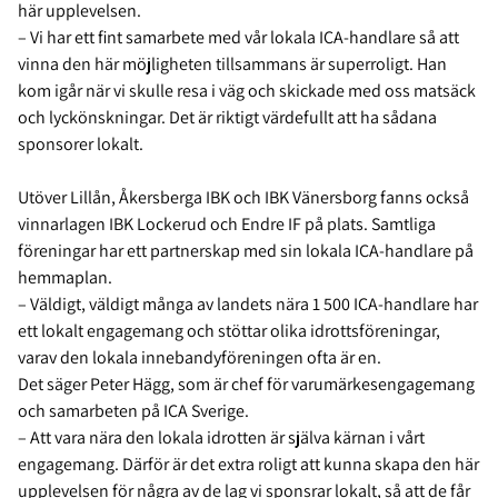
här upplevelsen.
– Vi har ett fint samarbete med vår lokala ICA-handlare så att
vinna den här möjligheten tillsammans är superroligt. Han
kom igår när vi skulle resa i väg och skickade med oss matsäck
och lyckönskningar. Det är riktigt värdefullt att ha sådana
sponsorer lokalt.
Utöver Lillån, Åkersberga IBK och IBK Vänersborg fanns också
vinnarlagen IBK Lockerud och Endre IF på plats. Samtliga
föreningar har ett partnerskap med sin lokala ICA-handlare på
hemmaplan.
– Väldigt, väldigt många av landets nära 1 500 ICA-handlare har
ett lokalt engagemang och stöttar olika idrottsföreningar,
varav den lokala innebandyföreningen ofta är en.
Det säger Peter Hägg, som är chef för varumärkesengagemang
och samarbeten på ICA Sverige.
– Att vara nära den lokala idrotten är själva kärnan i vårt
engagemang. Därför är det extra roligt att kunna skapa den här
upplevelsen för några av de lag vi sponsrar lokalt, så att de får