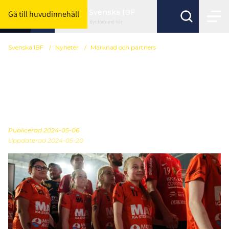
Svenska IBF
Gå till huvudinnehåll
Byt förbund här
Svenska IBF
/
Nyheter
/
Marknad och partners
Här är lagen som fick
komma hålla-handen-
nära
Publicerad
2024-05-06
Uppdaterad 2024-05-20