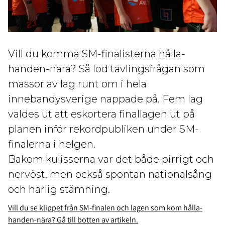
Vill du komma SM-finalisterna hålla-
handen-nära? Så löd tävlingsfrågan som
massor av lag runt om i hela
innebandysverige nappade på. Fem lag
valdes ut att eskortera finallagen ut på
planen inför rekordpubliken under SM-
finalerna i helgen.
Bakom kulisserna var det både pirrigt och
nervöst, men också spontan nationalsång
och härlig stämning.
Vill du se klippet från SM-finalen och lagen som kom hålla-
handen-nära? Gå till botten av artikeln.