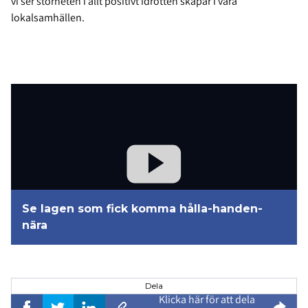
vi ser storheten i allt positivt idrotten skapar i våra
lokalsamhällen.
Se lagen som fick komma hålla-handen-
nära
Dela
Klicka här för att dela