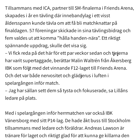
Tillsammans med ICA, partner till SM-finalerna i Friends Arena,
skapades i år en tävling där innebandylag i ett visst
åldersspann kunde tävla om att få bli matchknattar på
finaldagen. 57 föreningar skickade in sina tävlingsbidrag och
fem valdes ut att komma ”hålla handen-nära”. Ett riktigt
spännande uppdrag, skulle det visa sig.
– Vi fick reda på det här för ett par veckor sedan och tjejerna
har varit supertaggade, berättar Malin Waltrén från Åkersberg
IBK som följt med det vinnande F12-laget till Friends Arena.
Och det var både nervositet och glädjerus i luften i
spelargången inför match.
– Jag har sällan sett dem så tysta och fokuserade, sa Lillåns
ledare på plats.
Med i spelargången inför herrmatchen var också IBK
Vänersborg med sitt P14-lag. De hade åkt buss till Stockholm
tillsammans med ledare och föräldrar. Andreas Lawson är
tränare för laget och riktigt glad för att kunna ge killarna den