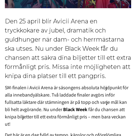
Den 25 april blir Avicii Arena en
tryckkokare av jubel, dramatik och
guldhunger när dam- och herrmästarna
ska utses. Nu under Black Week får du
chansen att säkra dina biljetter till ett extra
förmånligt pris. Missa inte möjligheten att
knipa dina platser till ett pangpris.
SM-finalen i Avicii Arena är säsongens absoluta höjdpunkt för
alla innebandyälskare. Två laddade finaler avgörs inför
fullsatta läktare där stämningen är på topp och varje mål kan
bli helt avgörande. Nu under
Black Week
får du chansen att
knipa biljetter till ett extra förmånligt pris – men bara veckan
ut!
Det här är en dag fylld av tempo, känslor och oförglömliga