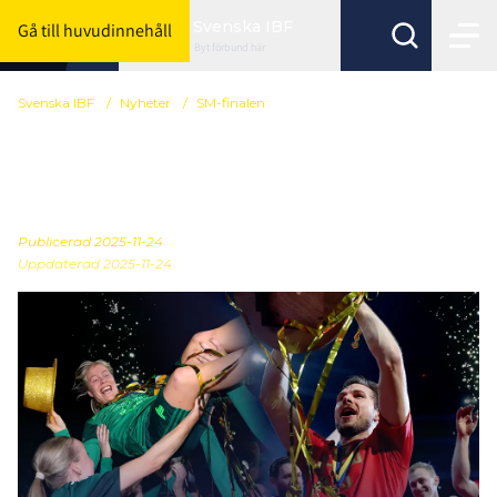
Svenska IBF
Gå till huvudinnehåll
Byt förbund här
Svenska IBF
/
Nyheter
/
SM-finalen
Black week erbjudande
på SM-finalbiljetter
Publicerad
2025-11-24
Uppdaterad 2025-11-24