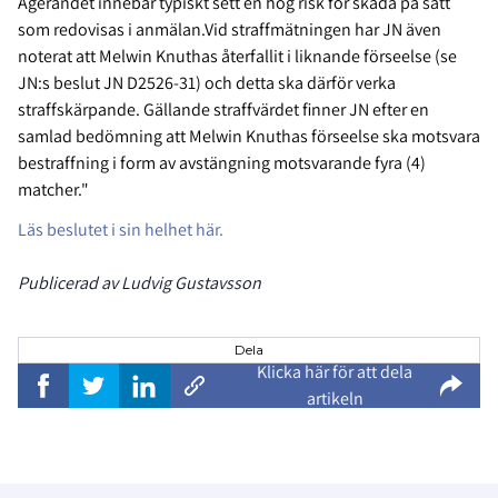
Agerandet innebär typiskt sett en hög risk för skada på sätt
som redovisas i anmälan.Vid straffmätningen har JN även
noterat att Melwin Knuthas återfallit i liknande förseelse (se
JN:s beslut JN D2526-31) och detta ska därför verka
straffskärpande. Gällande straffvärdet finner JN efter en
samlad bedömning att Melwin Knuthas förseelse ska motsvara
bestraffning i form av avstängning motsvarande fyra (4)
matcher."
Läs beslutet i sin helhet här.
Publicerad av Ludvig Gustavsson
Dela
Klicka här för att dela
artikeln