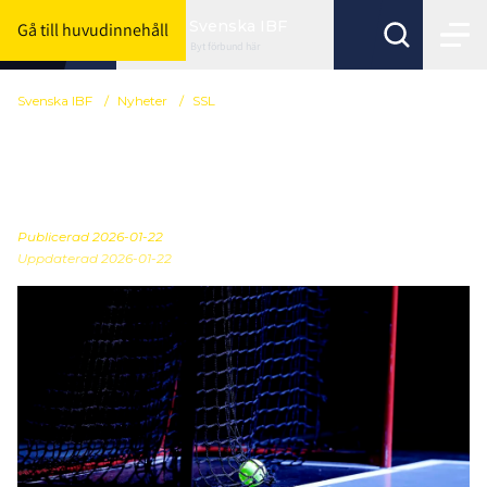
Svenska IBF
Gå till huvudinnehåll
Byt förbund här
Svenska IBF
/
Nyheter
/
SSL
Beslut från Juridiska
nämnden
Publicerad
2026-01-22
Uppdaterad 2026-01-22