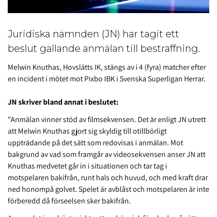
Juridiska nämnden (JN) har tagit ett
beslut gällande anmälan till bestraffning.
Melwin Knuthas, Hovslätts IK, stängs av i
4 (fyra) matcher efter
en incident i mötet mot Pixbo IBK i Svenska Superligan Herrar.
JN skriver bland annat i beslutet:
"Anmälan vinner stöd av filmsekvensen. Det är enligt JN utrett
att Melwin Knuthas gjort sig skyldig till otillbörligt
uppträdande på det sätt som redovisas i anmälan. Mot
bakgrund av vad som framgår av videosekvensen anser JN att
Knuthas medvetet går in i situationen och tar tag i
motspelaren bakifrån, runt hals och huvud, och med kraft drar
ned honompå golvet. Spelet är avblåst och motspelaren är inte
förberedd då förseelsen sker bakifrån.