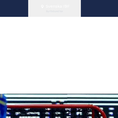
Svenska IBF
Byt förbund här
egern för dam
oorball Tour