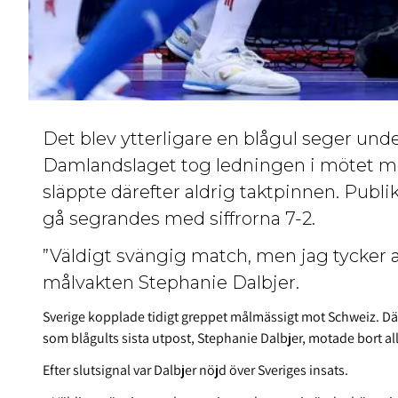
Det blev ytterligare en blågul seger unde
Damlandslaget tog ledningen i mötet mo
släppte därefter aldrig taktpinnen. Publike
gå segrandes med siffrorna 7-2.
”Väldigt svängig match, men jag tycker at
målvakten Stephanie Dalbjer.
Sverige kopplade tidigt greppet målmässigt mot Schweiz. Dä
som blågults sista utpost, Stephanie Dalbjer, motade bort all
Efter slutsignal var Dalbjer nöjd över Sveriges insats.