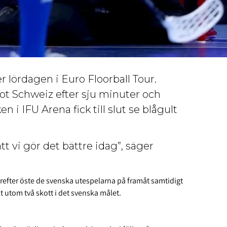
r lördagen i Euro Floorball Tour.
t Schweiz efter sju minuter och
n i IFU Arena fick till slut se blågult
t vi gör det bättre idag”, säger
refter öste de svenska utespelarna på framåt samtidigt
t utom två skott i det svenska målet.