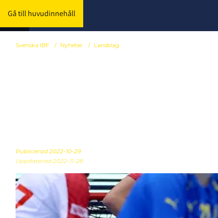
Gå till huvudinnehåll
Svenska IBF
/
Nyheter
/
Landslag
Andra raka s
under Euro Fl
Publicerad
2022-10-29
Uppdaterad 2022-11-28