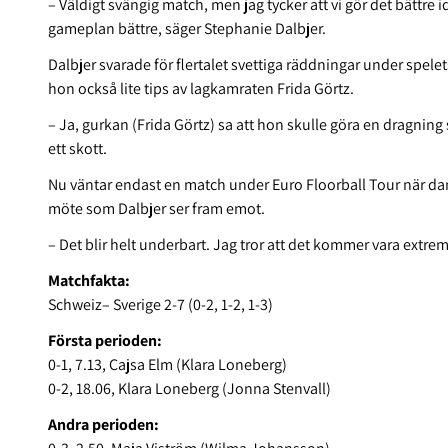
– Väldigt svängig match, men jag tycker att vi gör det bättre id
gameplan bättre, säger Stephanie Dalbjer.
Dalbjer svarade för flertalet svettiga räddningar under spelet
hon också lite tips av lagkamraten Frida Görtz.
– Ja, gurkan (Frida Görtz) sa att hon skulle göra en dragning
ett skott.
Nu väntar endast en match under Euro Floorball Tour när d
möte som Dalbjer ser fram emot.
– Det blir helt underbart. Jag tror att det kommer vara extremt
Matchfakta:
Schweiz– Sverige 2-7 (0-2, 1-2, 1-3)
Första perioden:
0-1, 7.13, Cajsa Elm (Klara Loneberg)
0-2, 18.06, Klara Loneberg (Jonna Stenvall)
Andra perioden: