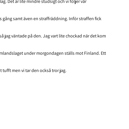
ag. Det är lite mindre studsigt och vi följer vår
s gång samt även en straffräddning. Inför straffen fick
 så jag väntade på den. Jag vart lite chockad när det kom
amlandslaget under morgondagen ställs mot Finland. Ett
 tufft men vi tar den också tror jag.