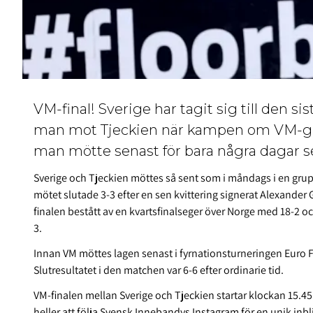
VM-final! Sverige har tagit sig till den s
man mot Tjeckien när kampen om VM-gul
man mötte senast för bara några dagar 
Sverige och Tjeckien möttes så sent som i måndags i en gru
mötet slutade 3-3 efter en sen kvittering signerat Alexander 
finalen bestått av en kvartsfinalseger över Norge med 18-2 o
3.
Innan VM möttes lagen senast i fyrnationsturneringen Euro F
Slutresultatet i den matchen var 6-6 efter ordinarie tid.
VM-finalen mellan Sverige och Tjeckien startar klockan 15.45
heller att följa Svensk Innebandys Instagram för en unik inb