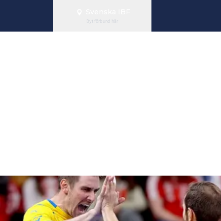
Svenska IBF
Byt förbund här
er veta inför 
ge och Tjeckie