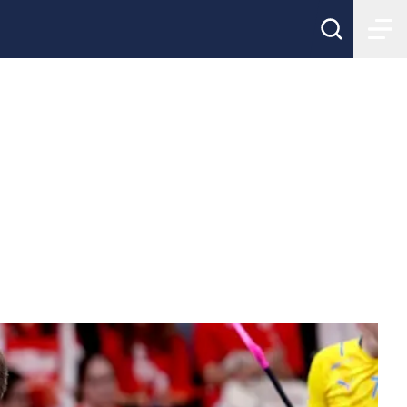
VM-finalen
n