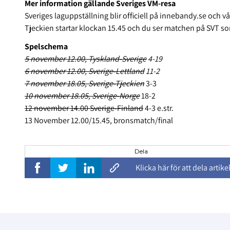
Mer information gällande Sveriges VM-resa
Sveriges laguppställning blir officiell på innebandy.se och 
Tjeckien startar klockan 15.45 och du ser matchen på SVT som
Spelschema
5 november 12.00, Tyskland-Sverige
4-19
6 november 12.00, Sverige-Lettland
11-2
7 november 18.05, Sverige-Tjeckien
3-3
10 november 18.05, Sverige-Norge
18-2
12 november 14.00 Sverige-Finland
4-3 e.str.
13 November 12.00/15.45, bronsmatch/final
Dela
Klicka här för att dela artike