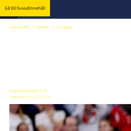
Gå till huvudinnehåll
Svenska IBF
/
Nyheter
/
Landslag
Allt du behöv
mellan Sveri
Publicerad
2022-11-13
Uppdaterad 2022-11-28