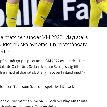
ista matchen under VM 2022. Idag ställs
det nu ska avgöras. En motståndare
sedan.
ppfinal när gruppspelet under VM 2022 avslutades. Det
Galante Carlström. Sedan dess har Sveriges väg till
ch en mycket dramatisk straffvinst över Finland med 4-
loorball Tour, som även den spelades i Schweiz.
 och du ser matchen live på SVT och SVTPlay. Missa inte
lick bakom kulisserna. Ta även del av