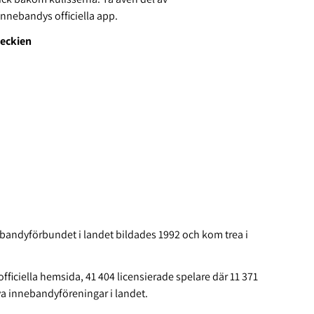
Innebandys officiella app.
jeckien
bandyförbundet i landet bildades 1992 och kom trea i
 officiella hemsida, 41 404 licensierade spelare där 11 371
iva innebandyföreningar i landet.