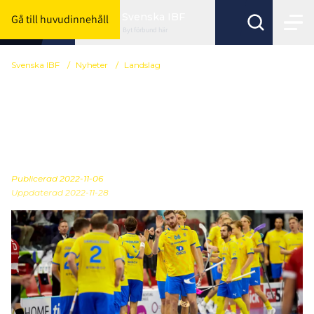
Svenska IBF
Gå till huvudinnehåll
Byt förbund här
Svenska IBF
/
Nyheter
/
Landslag
Allt du behöver veta
inför Sveriges VM-möte
mot Lettland
Publicerad
2022-11-06
Uppdaterad 2022-11-28