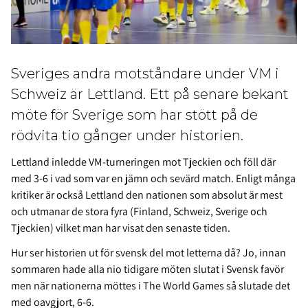
Sveriges andra motståndare under VM i
Schweiz är Lettland. Ett på senare bekant
möte för Sverige som har stött på de
rödvita tio gånger under historien.
Lettland inledde VM-turneringen mot Tjeckien och föll där
med 3-6 i vad som var en jämn och sevärd match. Enligt många
kritiker är också Lettland den nationen som absolut är mest
och utmanar de stora fyra (Finland, Schweiz, Sverige och
Tjeckien) vilket man har visat den senaste tiden.
Hur ser historien ut för svensk del mot letterna då? Jo, innan
sommaren hade alla nio tidigare möten slutat i Svensk favör
men när nationerna möttes i The World Games så slutade det
med oavgjort, 6-6.