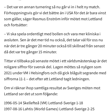
– Det var en annan turnering så nu går vi in i helt ny match.
Förhoppningsvis gör vi det bättre än i USA för det är bara vinst
som gäller, säger Rasmus Enström inför mötet mot Lettland
och fortsätter:
– Vi ska spela ordentligt med bollen och vara mer kliniska i
avsluten. Sen är det mer tid nu också, det talar väl för oss nu
när det är tre gånger 20 minuter också till skillnad från senast
då det var tre gånger 15 minuter.
Tittar vi tillbaka på senaste mötet i ett världsmästerskap är det
roligare siffror för svensk del. Lagen möttes så nyligen som
2021 under VM i Helsingfors och då gick blågult segrande med
siffrorna 11-1 – det efter att Lettland tagit ledningen.
Om vi räknar ihop samtliga resultat av Sveriges möten mot
Lettland ser det ut som följande:
1996-05-14 Skellefteå (VM) Lettland-Sverige 1-18
1997-08-16 Lahtis (World Games) Lettland-Sverige 2-25