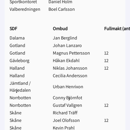
Sportkontoret
Daniel Holm
Valberedningen
Boel Carlsson
SDF
Ombud
Fullmakt (ant
Dalarna
Jan Berglind
Gotland
Johan Lanzaro
Gotland
Magnus Pettersson
12
Gävleborg
Håkan Ekdahl
12
Halland
Niklas Johansson
12
Halland
Cecilia Andersson
Jämtland /
Urban Henrixon
Härjedalen
Norrbotten
Conny Björnfot
Norrbotten
Gustaf Vallgren
12
Skåne
Richard Träff
Skåne
Joel Olofsson
12
Skåne
Kevin Prahl