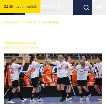
Svenska IBF
Gå till huvudinnehåll
Byt förbund här
Svenska IBF
/
Nyheter
/
Evenemang
Välkomna till Veteran-SM
Publicerad
2024-02-01
Uppdaterad 2024-05-09