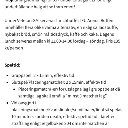
underhållande helg att se fram emot!
Under Veteran-SM serveras lunchbuffé i IFU Arena. Buffén
innehåller flera olika varma alternativ, en riklig salladsbuffé,
nybakat bröd, smör, måltidsdryck, kaffe och kaka.
Dagens
lunch serveras mellan kl 11.00-14.00 lördag – söndag.
Pris 135
kr/person
Speltid:
Gruppspel: 2 x 15 min, effektiv tid.
Slutspel/Placeringsmatcher: 2 x 15min, effektiv tid
Placeringsmatch(-er) för utslagna lag i gruppspelet då
samtliga lag skall erhålla "minst 3 matcher lag”.
Vid oavgjort i
placeringsmatcher/kvartsfinaler/semifinaler/final så spelas
10 minuters sudden death, effektiv speltid tid, därefter
straffslag enligt regelboken 204 om inte matchen är