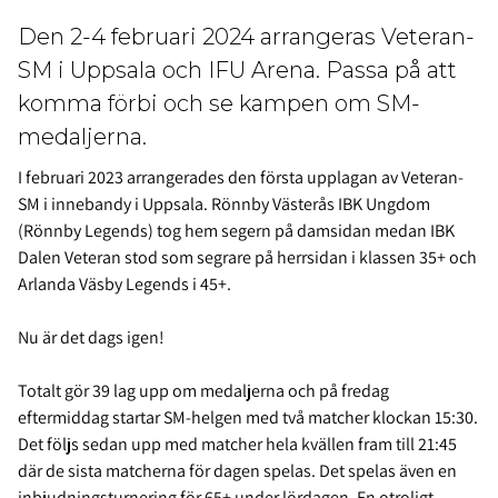
Den 2-4 februari 2024 arrangeras Veteran-
SM i Uppsala och IFU Arena. Passa på att
komma förbi och se kampen om SM-
medaljerna.
I februari 2023 arrangerades den första upplagan av Veteran-
SM i innebandy i Uppsala. Rönnby Västerås IBK Ungdom
(Rönnby Legends) tog hem segern på damsidan medan IBK
Dalen Veteran stod som segrare på herrsidan i klassen 35+ och
Arlanda Väsby Legends i 45+.
Nu är det dags igen!
Totalt gör 39 lag upp om medaljerna och på fredag
eftermiddag startar SM-helgen med två matcher klockan 15:30.
Det följs sedan upp med matcher hela kvällen fram till 21:45
där de sista matcherna för dagen spelas. Det spelas även en
inbjudningsturnering för 65+ under lördagen. En otroligt