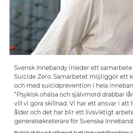
Svensk Innebandy inleder ett samarbete
Suicide Zero. Samarbetet möjliggör ett k
och med suicidprevention i hela inneba
”Psykisk ohälsa och självmord drabbar lå
vill vi göra skillnad. Vi har ett ansvar i a
ålder och det här blir ett livsviktigt arbe
generalsekreterare för Svenska Inneban
Psykisk ohälsa och självmord är ett stort samhällsproblem och