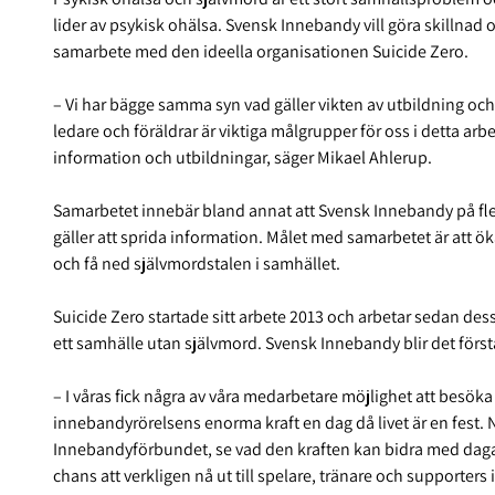
lider av psykisk ohälsa. Svensk Innebandy vill göra skillnad 
samarbete med den ideella organisationen Suicide Zero.
– Vi har bägge samma syn vad gäller vikten av utbildning och 
ledare och föräldrar är viktiga målgrupper för oss i detta a
information och utbildningar, säger Mikael Ahlerup.
Samarbetet innebär bland annat att Svensk Innebandy på flera
gäller att sprida information. Målet med samarbetet är att
och få ned självmordstalen i samhället.
Suicide Zero startade sitt arbete 2013 och arbetar sedan dess
ett samhälle utan självmord. Svensk Innebandy blir det för
– I våras fick några av våra medarbetare möjlighet att besök
innebandyrörelsens enorma kraft en dag då livet är en fest. 
Innebandyförbundet, se vad den kraften kan bidra med dagar
chans att verkligen nå ut till spelare, tränare och supporters