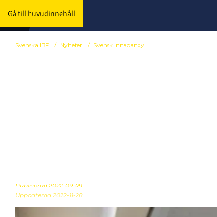
Gå till huvudinnehåll
Svenska IBF
/
Nyheter
/
Svensk Innebandy
Svensk Inneb
samarbetar m
innebandyn
Publicerad
2022-09-09
Uppdaterad 2022-11-28