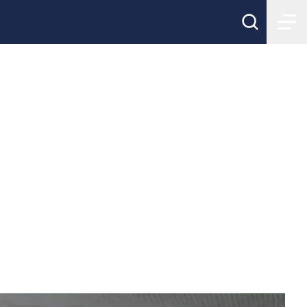
ide Zero
älsa inom