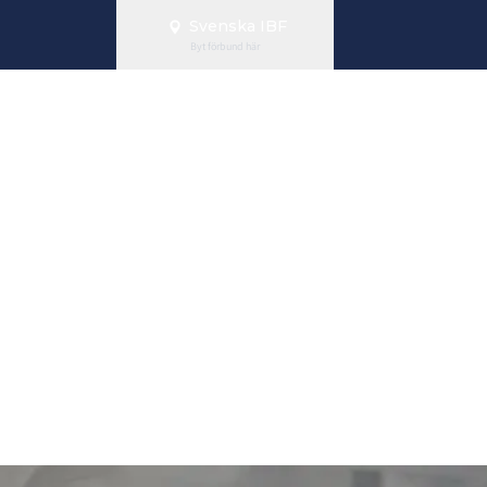
Svenska IBF
Byt förbund här
andy och Suic
ot psykisk oh