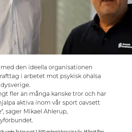
 med den ideella organisationen
rafttag i arbetet mot psykisk ohälsa
ndysverige.
ngt fler än många kanske tror och här
tt hjälpa aktiva inom vår sport oavsett
te", säger Mikael Ahlerup,
dyförbundet.
 varje år tar runt 1 500 människor sina liv. Mångt fler