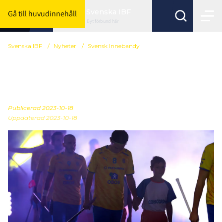
Svenska IBF
Gå till huvudinnehåll
Byt förbund här
Svenska IBF
/
Nyheter
/
Svensk Innebandy
Snart släpps nya VM-
biljetter
Publicerad
2023-10-18
Uppdaterad 2023-10-18