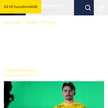
Svenska IBF
Gå till huvudinnehåll
Byt förbund här
Svenska IBF
/
Nyheter
/
VM 2024
SJ och Svensk Innebandy
presenterar: Folkets VM-
reporter – se avsnitten
här
Publicerad
2024-11-20
Uppdaterad 2025-01-08