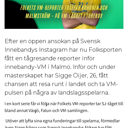
Efter en öppen ansökan på Svensk
Innebandys Instagram har nu Folksporten
fått en tågresande reporter inför
innebandy-VM i Malmö. Inför och under
mästerskapet har Sigge Öijer, 26, fått
chansen att resa runt i landet och ta VM-
pulsen på några av landslagsspelarna.
I en kort serie får vi följa när Folkets VM-reporter tar SJ-tåget till
bland annat Växjö, Falun och VM-samlingen.
Utöver att lyfta sina egna funderingar till spelarna, förmedlar
även Sigge frågor som Svensk Innebandys följare har fått