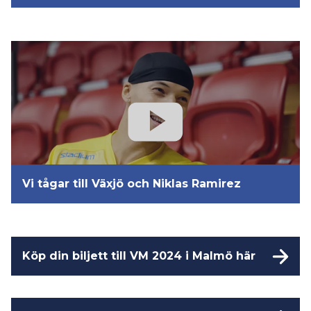
Vi tågar till Växjö och Niklas Ramirez
Köp din biljett till VM 2024 i Malmö här