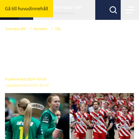
Svenska IBF
Gå till huvudinnehåll
Byt förbund här
Svenska IBF
/
Nyheter
/
SSL
Semifinalerna lottade i
Champions Cup – tre
svenska lag
Publicerad
2024-10-01
Uppdaterad 2024-10-01