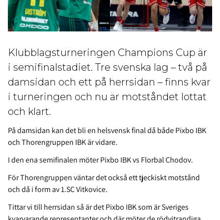
Klubblagsturneringen Champions Cup är
i semifinalstadiet. Tre svenska lag – två på
damsidan och ett på herrsidan – finns kvar
i turneringen och nu är motståndet lottat
och klart.
På damsidan kan det bli en helsvensk final då både Pixbo IBK
och Thorengruppen IBK är vidare.
I den ena semifinalen möter Pixbo IBK vs Florbal Chodov.
För Thorengruppen väntar det också ett tjeckiskt motstånd
och då i form av 1.SC Vitkovice.
Tittar vi till herrsidan så är det Pixbo IBK som är Sveriges
kvarvarande representanter och där möter de rödvitrandiga