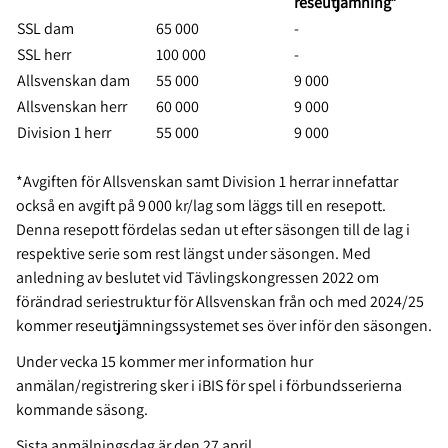
reseutjämning*
SSL dam
65 000
-
SSL herr
100 000
-
Allsvenskan dam
55 000
9 000
Allsvenskan herr
60 000
9 000
Division 1 herr
55 000
9 000
*Avgiften för Allsvenskan samt Division 1 herrar innefattar
också en avgift på 9 000 kr/lag som läggs till en resepott.
Denna resepott fördelas sedan ut efter säsongen till de lag i
respektive serie som rest längst under säsongen. Med
anledning av beslutet vid Tävlingskongressen 2022 om
förändrad seriestruktur för Allsvenskan från och med 2024/25
kommer reseutjämningssystemet ses över inför den säsongen.
Under vecka 15 kommer mer information hur
anmälan/registrering sker i iBIS för spel i förbundsserierna
kommande säsong.
Sista anmälningsdag är den 27 april.