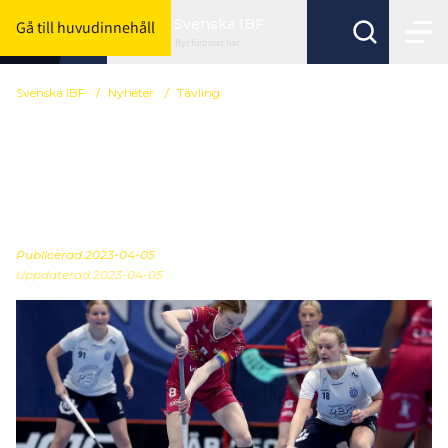
Svenska IBF
Gå till huvudinnehåll
Byt förbund här
Svenska IBF
/
Nyheter
/
Tävling
Så ser serieavgifterna ut
för förbundsserierna
säsongen 2023/24
Publicerad
2023-04-05
Uppdaterad 2023-04-05