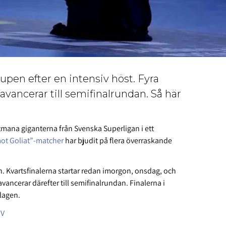
Cupen efter en intensiv höst. Fyra
 avancerar till semifinalrundan. Så här
tmana giganterna från Svenska Superligan i ett
ot Goliat”-matcher
har bjudit på flera överraskande
an. Kvartsfinalerna startar redan imorgon, onsdag, och
avancerar därefter till semifinalrundan. Finalerna i
lagen.
TV