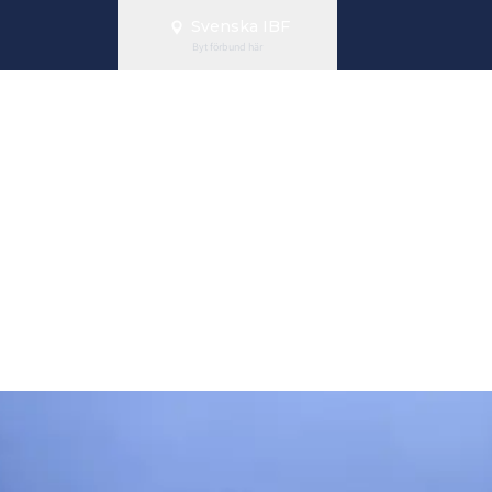
Svenska IBF
Byt förbund här
rrarnas kvartsf
en