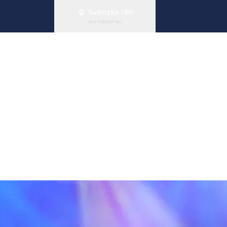
Svenska IBF
Byt förbund här
nas kvartsfina
as