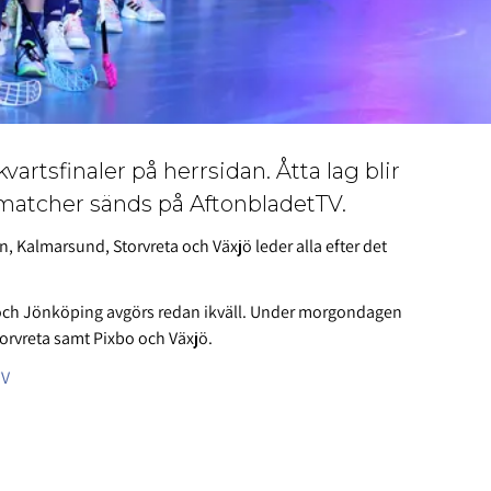
vartsfinaler på herrsidan. Åtta lag blir
a matcher sänds på AftonbladetTV.
, Kalmarsund, Storvreta och Växjö leder alla efter det
 och Jönköping avgörs redan ikväll. Under morgondagen
orvreta samt Pixbo och Växjö.
TV