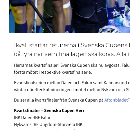
Ikväll startar returerna i Svenska Cupens k
då fyra när semifinallagen ska koras. All
Herrarnas kvartsfinaler i Svenska Cupen ska nu avgöras. Falun
första mötet i respektive kvartsfinalserie.
Kvartsfinalserien mellan Dalen och Falun samt Kalmarsund
väntar därefter kulmineringen i mötet mellan Nykvarn och St
Du ser alla kvartsfinaler från Svenska Cupen på
Aftonbladet
Kvartsfinaler – Svenska Cupen Herr
IBK Dalen-IBF Falun
Nykvarns IBF Ungdom-Storvreta IBK