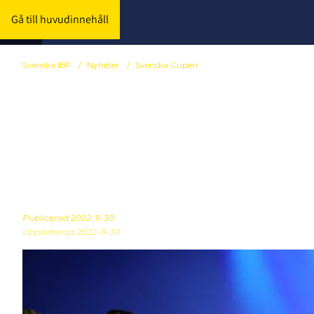
Gå till huvudinnehåll
Svenska IBF
/
Nyheter
/
Svenska Cupen
Nu ska herrar
Cupen avgör
Publicerad
2022-11-30
Uppdaterad 2022-11-30