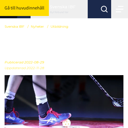
Svenska IBF
Gå till huvudinnehåll
Byt förbund här
Svenska IBF
/
Nyheter
/
Utbildning
Nu har ansökan öppnat
till RIG/NIU
Publicerad
2022-08-29
Uppdaterad 2022-11-28