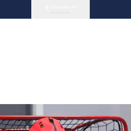
Svenska IBF
Byt förbund här
ljoner till Sv
ubbar