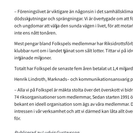
– Föreningslivet är viktigare än någonsin i det samhällsklima
dödsskjutningar och sprängningar. Vi är övertygade om att för
och ungdomar att välja den sunda vägen i livet, för att mot
inte ens nått tonåren.
Mest pengar bland Folkspels medlemmar har Riksidrottsförb
klubbar runt om i landet tjänat som sålt lotter. Tittar vi på 
intjänade miljoner.
Totalt
har Folkspel de senaste fem åren betalat ut 1,4 miljarder
Henrik Lindroth, Marknads– och kommunikationsansvarig p
– Alla vi på Folkspel är mäkta stolta över det överskott vi bi
74 riksorganisationer som medlemmar,
Sedan starten 1991 ö
bekant en ideell organisation som ägs av våra medlemmar. D
intressen i vår verksamhet och att vi därmed kan låta allt övers
för.
Publicerad av Ludvig Gustavsson