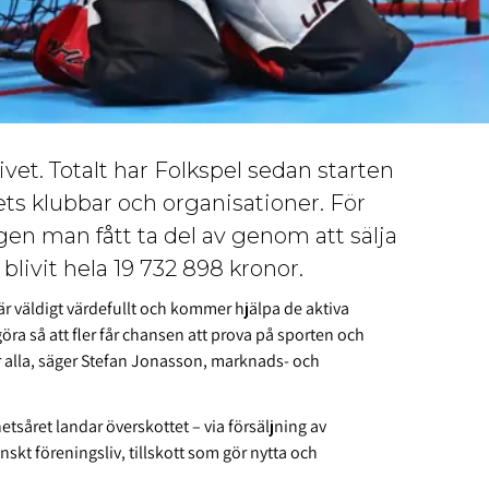
ivet. Totalt har Folkspel sedan starten
ndets klubbar och organisationer. För
en man fått ta del av genom att sälja
blivit hela 19 732 898 kronor.
t är väldigt värdefullt och kommer hjälpa de aktiva
ra så att fler får chansen att prova på sporten och
för alla, säger Stefan Jonasson, marknads- och
såret landar överskottet – via försäljning av
nskt föreningsliv, tillskott som gör
nytta och