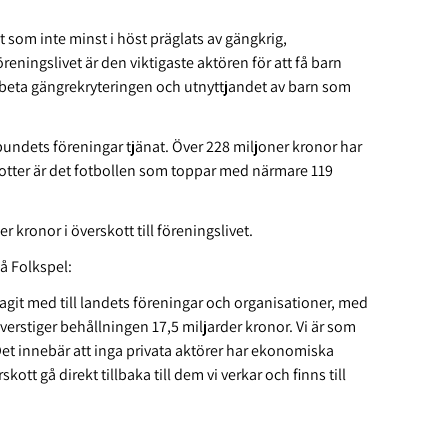
t som inte minst i höst präglats av gängkrig,
eningslivet är den viktigaste aktören för att få barn
arbeta gängrekryteringen och utnyttjandet av barn som
undets föreningar tjänat. Över 228
miljoner
kronor har
idrotter är det fotbollen som toppar med närmare 119
 kronor i överskott till föreningslivet.
å Folkspel:
dragit med till landets föreningar och organisationer, med
verstiger behållningen 17,5 miljarder kronor.
Vi är som
et innebär att inga privata aktörer har ekonomiska
kott gå direkt tillbaka till dem vi verkar och finns till