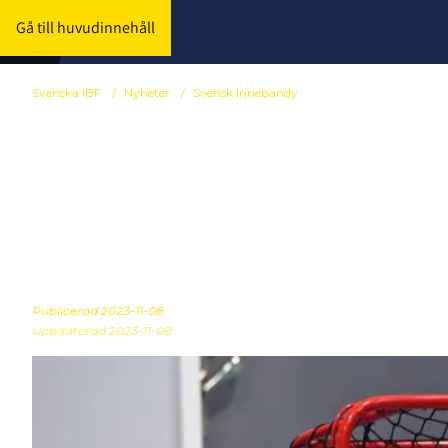
Gå till huvudinnehåll
Svenska IBF
/
Nyheter
/
Svensk Innebandy
Närmare 20 mi
innebandykl
Publicerad
2023-11-08
Uppdaterad 2023-11-08