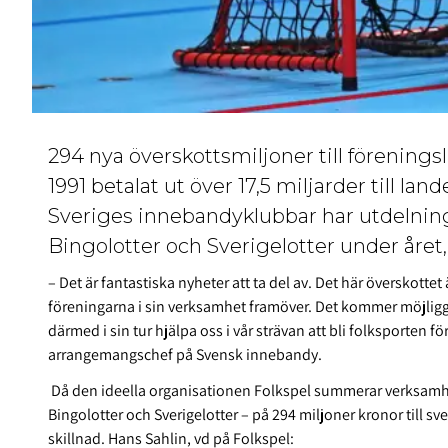
294 nya överskottsmiljoner till föreningsl
1991 betalat ut över 17,5 miljarder till la
Sveriges innebandyklubbar har utdelning
Bingolotter och Sverigelotter under året, 
–
Det är fantastiska nyheter att ta del av. Det här överskotte
föreningarna i sin verksamhet framöver. Det kommer möjliggö
därmed i sin tur hjälpa oss i vår strävan att bli folksporten 
arrangemangschef på Svensk innebandy.
Då den ideella organisationen Folkspel summerar verksamhet
Bingolotter och Sverigelotter – på 294 miljoner kronor till sve
skillnad.
Hans Sahlin, vd på Folkspel: