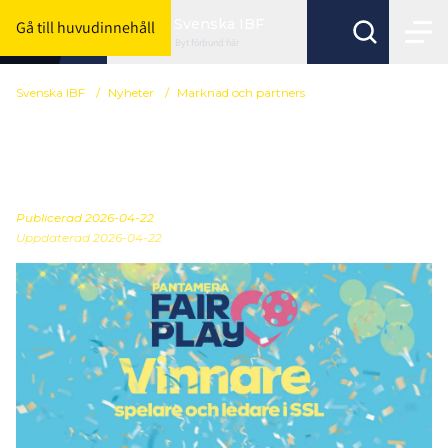
Svenska IBF
Gå till huvudinnehåll
Byt förbund här
Svenska IBF
/
Nyheter
/
Marknad och partners
Här är vinnarna av Fair
Play-priset 2025/26
Publicerad
2026-04-22
Uppdaterad 2026-04-22