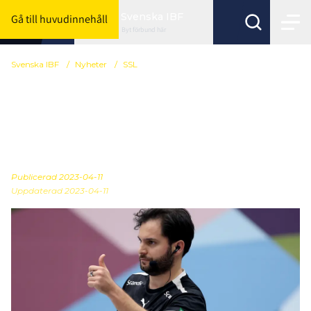
Svenska IBF
Gå till huvudinnehåll
Byt förbund här
Svenska IBF
/
Nyheter
/
SSL
Här är samtliga
spelarnomineringar till
Fair Play
Publicerad
2023-04-11
Uppdaterad 2023-04-11