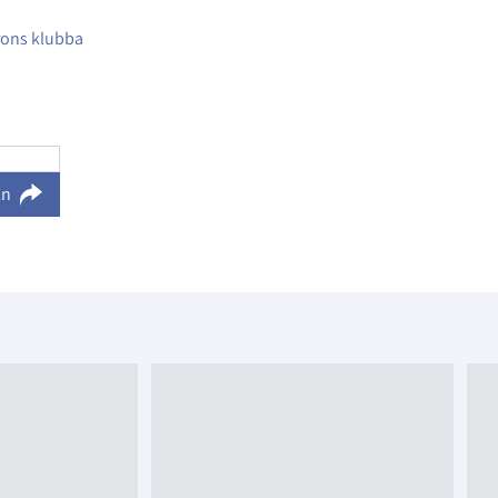
brons klubba
ln