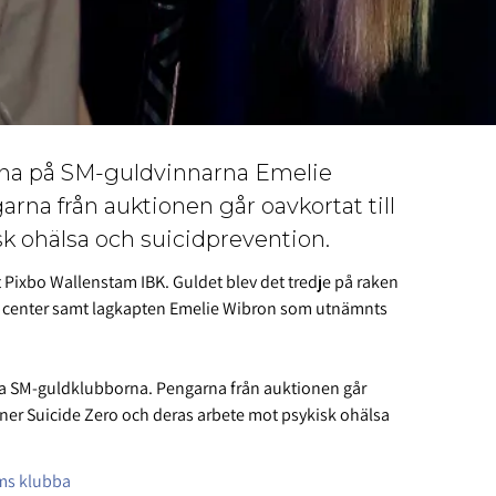
arna på SM-guldvinnarna Emelie
na från auktionen går oavkortat till
k ohälsa och suicidprevention.
 Pixbo Wallenstam IBK. Guldet blev det tredje på raken
ets center samt lagkapten Emelie Wibron som utnämnts
ka SM-guldklubborna. Pengarna från auktionen går
ner Suicide Zero och deras arbete mot psykisk ohälsa
öms klubba