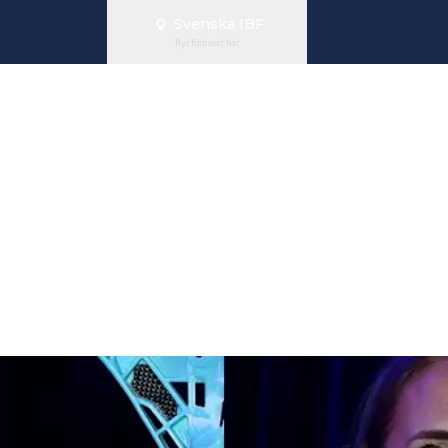
Svenska IBF
Byt förbund här
uldklubbor til