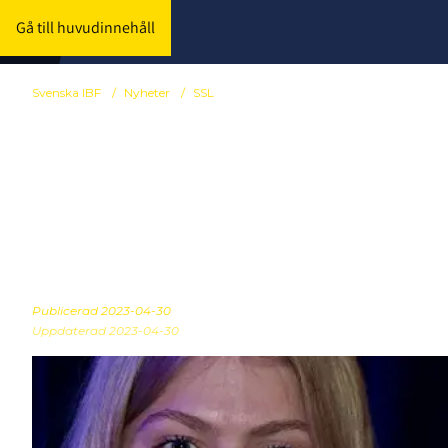
Gå till huvudinnehåll
Svenska IBF
/
Nyheter
/
SSL
Buda på SM-g
Suicide Zero
Publicerad
2023-04-30
Uppdaterad 2023-04-30