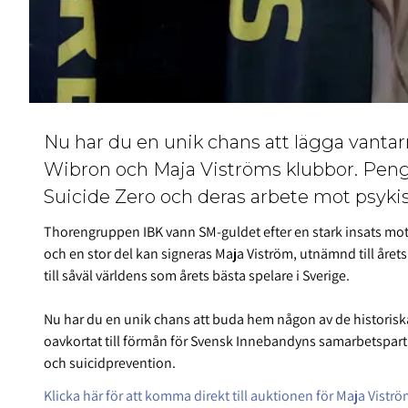
Nu har du en unik chans att lägga vant
Wibron och Maja Viströms klubbor. Pengar
Suicide Zero och deras arbete mot psykis
Thorengruppen IBK vann SM-guldet efter en stark insats mot
och en stor del kan signeras Maja Viström, utnämnd till år
till såväl världens som årets bästa spelare i Sverige.
Nu har du en unik chans att buda hem någon av de historis
oavkortat till förmån för Svensk Innebandyns samarbetspart
och suicidprevention.
Klicka här för att komma direkt till auktionen för Maja Vistr