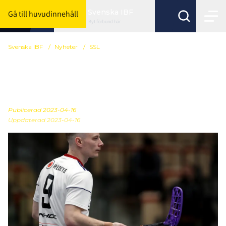
Svenska IBF
Gå till huvudinnehåll
Byt förbund här
Svenska IBF
/
Nyheter
/
SSL
Beslut från Juridiska
nämnden
Publicerad
2023-04-16
Uppdaterad 2023-04-16