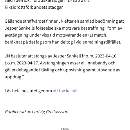
våld i den s.k. ”brottskatalogen” 14 kap 2 § 8
Riksidrottsförbundets stadgar.
Gällande straffvärdet finner JN efter en samlad bedömning att
Jesper Sankells förseelse ska motsvara bestraffning i form av
avstängning under viss tid motsvarande en (1) match,
beräknat på det lag som han deltog i vid anmälningstillfället.
JN beslutar att stänga av Jesper Sankell fr.o.m. 2023-04-16
t.o.m. 2023-04-17. Avstängningen avser all innebandy och
gäller deltagande i tävling och uppvisning samt utövande av
uppdrag."
Läs hela beslutet genom
att trycka här.
Publicerad av Ludvig Gustavsson
Dela