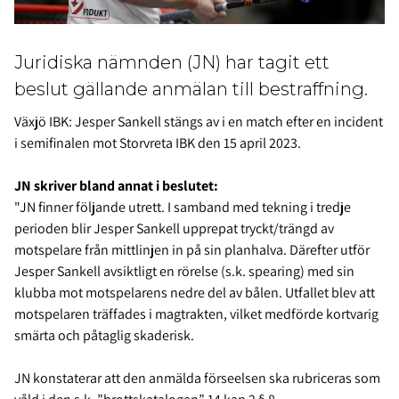
Juridiska nämnden (JN) har tagit ett
beslut gällande anmälan till bestraffning.
Växjö IBK: Jesper Sankell stängs av i en match efter en incident
i semifinalen mot Storvreta IBK den 15 april 2023.
JN skriver bland annat i beslutet:
"JN finner följande utrett. I samband med tekning i tredje
perioden blir Jesper Sankell upprepat tryckt/trängd av
motspelare från mittlinjen in på sin planhalva. Därefter utför
Jesper Sankell avsiktligt en rörelse (s.k. spearing) med sin
klubba mot motspelarens nedre del av bålen. Utfallet blev att
motspelaren träffades i magtrakten, vilket medförde kortvarig
smärta och påtaglig skaderisk.
JN konstaterar att den anmälda förseelsen ska rubriceras som