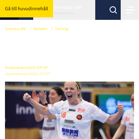
Svenska IBF
Gå till huvudinnehåll
Byt förbund här
Svenska IBF
/
Nyheter
/
Tävling
Anmälan till Veteran-SM
är nu öppen
Publicerad
2023-07-07
Uppdaterad 2023-07-07