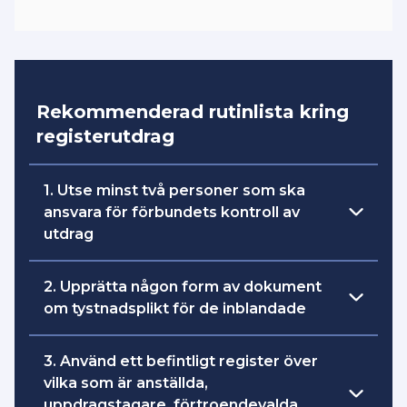
Rekommenderad rutinlista kring
registerutdrag
1. Utse minst två personer som ska
ansvara för förbundets kontroll av
utdrag
Dessa bör vara personer som åtnjuter
2. Upprätta någon form av dokument
högt förtroende i föreningen och bör
om tystnadsplikt för de inblandade
inte ha andra uppdrag som kan påverka
deras objektivitet. Bestäm också vilka
Hur ser era rutiner ut kring detta idag?
3. Använd ett befintligt register över
uppgifter dessa ska ha.
Fundera vad som för dokumentform som
vilka som är anställda,
är säkrast och mest fungerande för er.
uppdragstagare, förtroendevalda