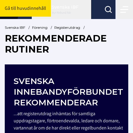
Svenska IBF
Gå till huvudinnehåll
Byt förbund här
Svenska IBF
/
Förening
/
Registerutdrag
/
REKOMMENDERADE
RUTINER
SVENSKA
INNEBANDYFÖRBUNDET
REKOMMENDERAR
...att registerutdrag inhämtas för samtliga
uppdragstagare, förtroendevalda, ledare och domare,
vartannat år om de har direkt eller regelbunden kontakt