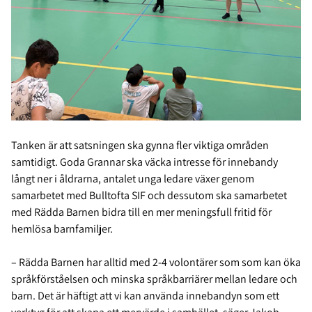
Tanken är att satsningen ska gynna fler viktiga områden
samtidigt. Goda Grannar ska väcka intresse för innebandy
långt ner i åldrarna, antalet unga ledare växer genom
samarbetet med Bulltofta SIF och dessutom ska samarbetet
med Rädda Barnen bidra till en mer meningsfull fritid för
hemlösa barnfamiljer.
– Rädda Barnen har alltid med 2-4 volontärer som som kan öka
språkförståelsen och minska språkbarriärer mellan ledare och
barn. Det är häftigt att vi kan använda innebandyn som ett