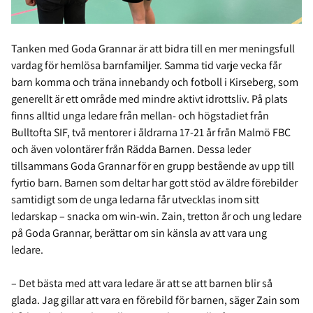
Tanken med Goda Grannar är att bidra till en mer meningsfull
vardag för hemlösa barnfamiljer. Samma tid varje vecka får
barn komma och träna innebandy och fotboll i Kirseberg, som
generellt är ett område med mindre aktivt idrottsliv. På plats
finns alltid unga ledare från mellan- och högstadiet från
Bulltofta SIF, två mentorer i åldrarna 17-21 år från Malmö FBC
och även volontärer från Rädda Barnen. Dessa leder
tillsammans Goda Grannar för en grupp bestående av upp till
fyrtio barn. Barnen som deltar har gott stöd av äldre förebilder
samtidigt som de unga ledarna får utvecklas inom sitt
ledarskap – snacka om win-win. Zain, tretton år och ung ledare
på Goda Grannar, berättar om sin känsla av att vara ung
ledare.
– Det bästa med att vara ledare är att se att barnen blir så
glada. Jag gillar att vara en förebild för barnen, säger Zain som