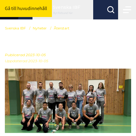
Svenska IBF
Gå till huvudinnehåll
Byt förbund här
Svenska IBF
/
Nyheter
/
Återstart
Unga leder unga i Malmö
Publicerad
2023-10-05
Uppdaterad 2023-10-05