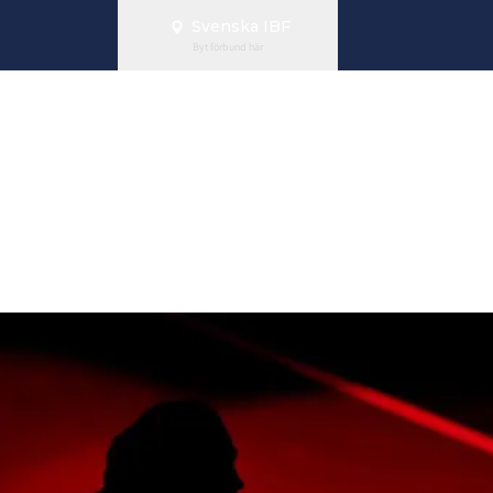
Svenska IBF
Byt förbund här
llsvenskan 2