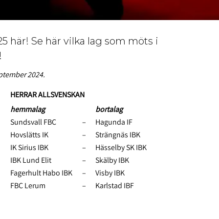
5 här! Se här vilka lag som möts i
!
eptember 2024.
HERRAR ALLSVENSKAN
hemmalag
bortalag
Sundsvall FBC
–
Hagunda IF
Hovslätts IK
–
Strängnäs IBK
IK Sirius IBK
–
Hässelby SK IBK
IBK Lund Elit
–
Skälby IBK
Fagerhult Habo IBK
–
Visby IBK
FBC Lerum
–
Karlstad IBF