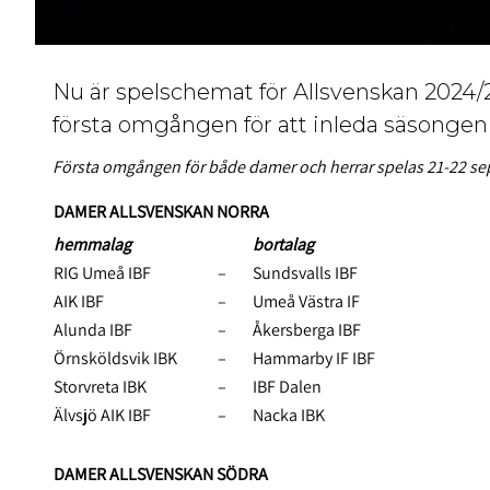
Nu är spelschemat för Allsvenskan 2024/2
första omgången för att inleda säsongen
Första omgången för både damer och herrar spelas 21-22 s
DAMER ALLSVENSKAN NORRA
hemmalag
bortalag
RIG Umeå IBF
–
Sundsvalls IBF
AIK IBF
–
Umeå Västra IF
Alunda IBF
–
Åkersberga IBF
Örnsköldsvik IBK
–
Hammarby IF IBF
Storvreta IBK
–
IBF Dalen
Älvsjö AIK IBF
–
Nacka IBK
DAMER ALLSVENSKAN SÖDRA