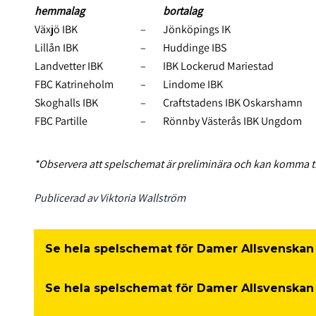
hemmalag
bortalag
Växjö IBK
–
Jönköpings IK
Lillån IBK
–
Huddinge IBS
Landvetter IBK
–
IBK Lockerud Mariestad
FBC Katrineholm
–
Lindome IBK
Skoghalls IBK
–
Craftstadens IBK Oskarshamn
FBC Partille
–
Rönnby Västerås IBK Ungdom
*Observera att spelschemat är preliminära och kan komma til
Publicerad av Viktoria Wallström
Se hela spelschemat för Damer Allsvenskan 
Se hela spelschemat för Damer Allsvenskan