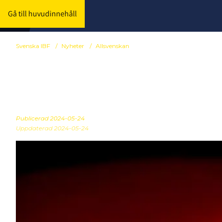
Gå till huvudinnehåll
Svenska IBF
/
Nyheter
/
Allsvenskan
Spelschema A
Publicerad
2024-05-24
Uppdaterad 2024-05-24