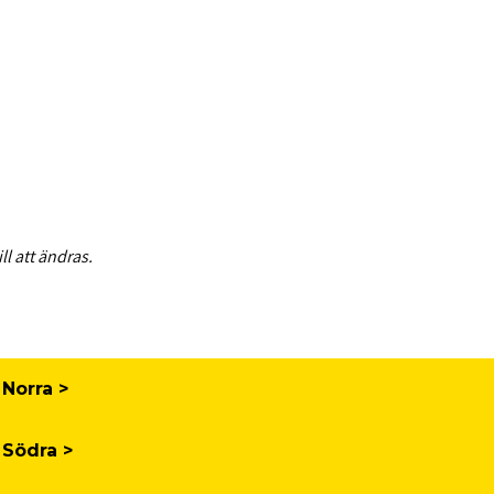
l att ändras.
Norra >
 Södra >