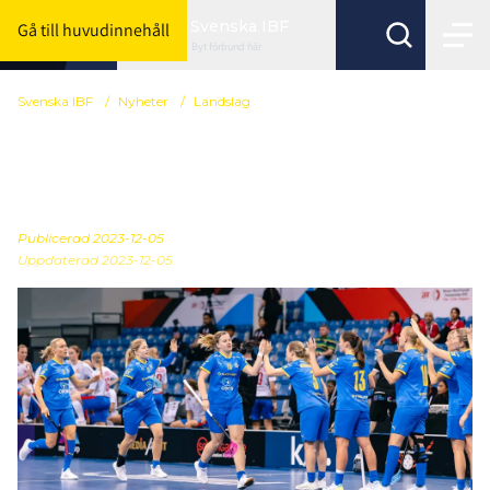
Svenska IBF
Gå till huvudinnehåll
Byt förbund här
Svenska IBF
/
Nyheter
/
Landslag
Så startar Sverige mot
Polen
Publicerad
2023-12-05
Uppdaterad 2023-12-05