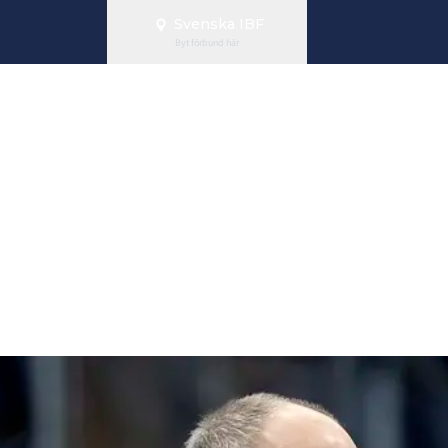
Svenska IBF
Byt förbund här
sar – ökad rör
Innebandy+