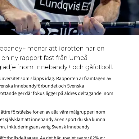
nebandy+ menar att idrotten har en
år en ny rapport fast från Umeå
glädje inom Innebandy+ och gåfotboll.
Unversitet som släpps idag. Rapporten är framtagen av
, Svenska Innebandyförbundet och Svenska
rottande ger där fokus ligger på äldres deltagande inom
ättre förståelse för en av alla våra målgrupper inom
det självklart att innebandy är en sport du ska kunna
ehn, inkluderingsansvarig Svensk Innebandy.
åfotbollsdeltagare. Av det här urvalet svarar 82% av