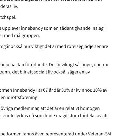
eras liv.
tchspel.
re upplever innebandy som en sådant givande inslag i
a mer med målgruppen.
amgår också hur viktigt det är med rörelseglädje senare
r ju nästan förödande. Det är viktigt så länge, där tror
ann, det blir ett socialt liv också, säger en av
formen Innebandy+ är 67 år där 30% är kvinnor. 10% av
m en idrottsförening.
a övriga medlemmar, att det är en relativt homogen
vi inte lyckas nå som hade dragit stora fördelar av att
. Spelformen fanns även representerad under Veteran-SM