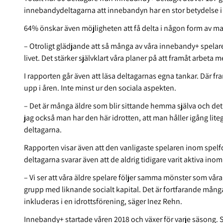
innebandydeltagarna att innebandyn har en stor betydelse i d
64% önskar även möjligheten att få delta i någon form av ma
– Otroligt glädjande att så många av våra innebandy+ spela
livet. Det stärker självklart våra planer på att framåt arbet
I rapporten går även att läsa deltagarnas egna tankar. Där fr
upp i åren. Inte minst ur den sociala aspekten.
– Det är många äldre som blir sittande hemma själva och det ä
jag också man har den här idrotten, att man håller igång litegr
deltagarna.
Rapporten visar även att den vanligaste spelaren inom spel
deltagarna svarar även att de aldrig tidigare varit aktiva ino
– Vi ser att våra äldre spelare följer samma mönster som vår
grupp med liknande socialt kapital. Det är fortfarande många 
inkluderas i en idrottsförening, säger Inez Rehn.
Innebandy+ startade våren 2018 och växer för varje säsong